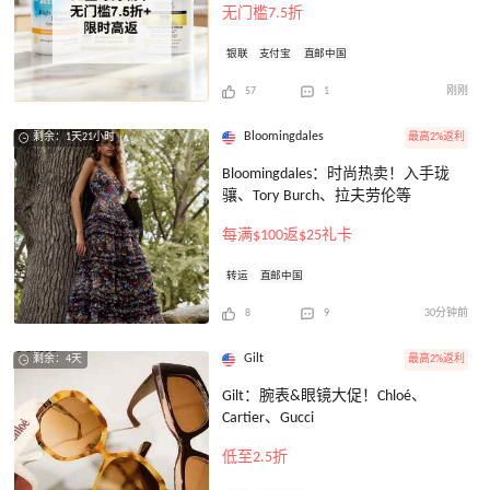
无门槛7.5折
银联
支付宝
直邮中国
57
1
刚刚
Bloomingdales
最高2%返利
剩余：1天21小时
Bloomingdales：时尚热卖！入手珑
骧、Tory Burch、拉夫劳伦等
每满$100返$25礼卡
转运
直邮中国
8
9
30分钟前
Gilt
最高2%返利
剩余：4天
Gilt：腕表&眼镜大促！Chloé、
Cartier、Gucci
低至2.5折