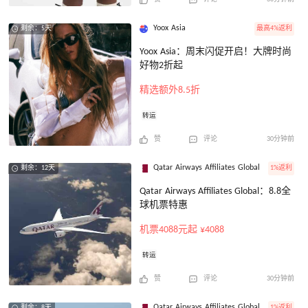
Yoox Asia
最高4%返利
剩余：5天
Yoox Asia：周末闪促开启！大牌时尚
好物2折起
精选额外8.5折
转运
赞
评论
30分钟前
Qatar Airways Affiliates Global
1%返利
剩余：12天
Qatar Airways Affiliates Global：8.8全
球机票特惠
机票4088元起 ¥4088
转运
赞
评论
30分钟前
Qatar Airways Affiliates Global
1%返利
剩余：8天