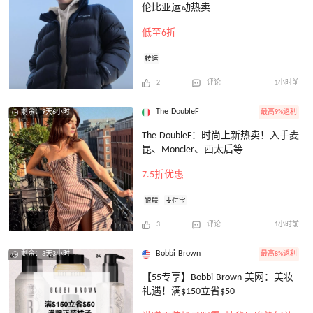
伦比亚运动热卖
低至6折
转运
2
评论
1小时前
The DoubleF
最高9%返利
剩余：9天6小时
The DoubleF：时尚上新热卖！入手麦
昆、Moncler、西太后等
7.5折优惠
银联
支付宝
3
评论
1小时前
Bobbi Brown
最高8%返利
剩余：3天3小时
【55专享】Bobbi Brown 美网：美妆
礼遇！满$150立省$50