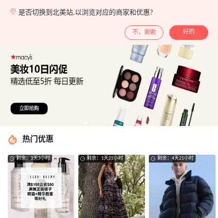
优惠
商家
社区
热品
是否切换到北美站,以浏览对应的商家和优惠?
带你去官网买正品
好的
不，谢谢
最高7%返利
热门优惠
剩余：3天3小时
剩余：1天21小时
剩余：4天21小时