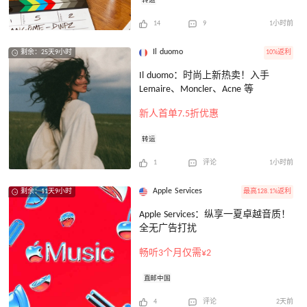
转运
14
9
1小时前
Il duomo
10%返利
剩余：25天9小时
Il duomo：时尚上新热卖！入手
Lemaire、Moncler、Acne 等
新人首单7.5折优惠
转运
1
评论
1小时前
Apple Services
最高128.1%返利
剩余：11天9小时
Apple Services：纵享一夏卓越音质！
全无广告打扰
畅听3个月仅需¥2
直邮中国
4
评论
2天前