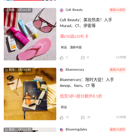
Cult Beauty
最高6%返利
剩余：1天16小时
Cult Beauty：美妆热卖！入手
Murad、CT、伊索等
满£50返£10礼卡
转运
直邮中国
2
8
1小时前
Bluemercury
最高3%返利
剩余：1天21小时
Bluemercury：限时大促！入手
Aesop、Nars、CT 等
低至5折+部分额外8.5折
转运
11
10
1小时前
Bloomingdales
最高2%返利
剩余：1天21小时