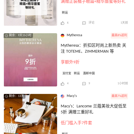
满赠正装橘子眼霜+精华唇蜜等好礼
转运
6
评论
1天前
Mytheresa
最高8%返利
剩余：9天15小时
Mytheresa：折扣区时尚上新热卖 关
注 TOTEME、ZIMMERMAN 等
享额外9折
支付宝
转运
直邮中国
4
9
1小时前
Macy's
最高7%返利
剩余：13天
Macy's：Lancome 兰蔻美妆大促低至
5折 满赠三重好礼
低门槛入手7件套