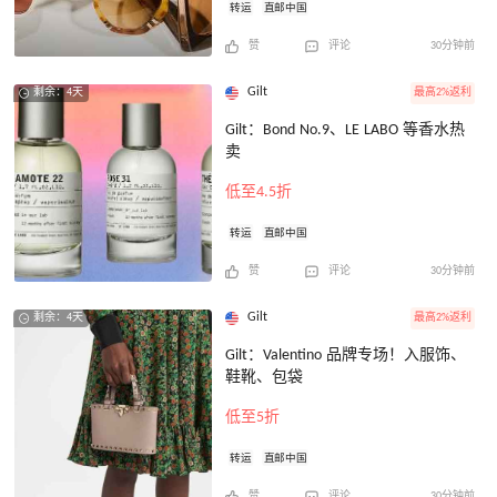
转运
直邮中国
赞
评论
30分钟前
Gilt
最高2%返利
剩余：4天
Gilt：Bond No.9、LE LABO 等香水热
卖
低至4.5折
转运
直邮中国
赞
评论
30分钟前
Gilt
最高2%返利
剩余：4天
Gilt：Valentino 品牌专场！入服饰、
鞋靴、包袋
低至5折
转运
直邮中国
赞
评论
30分钟前