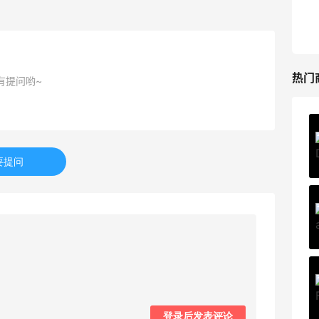
HK$2500（约2158.25元）
Harrods APAC
热门
有提问哟~
Private Internet Access VPN
最高70%返利
要提问
185人获得返利
COUTR
6%返利
227人获得返利
登录后发表评论