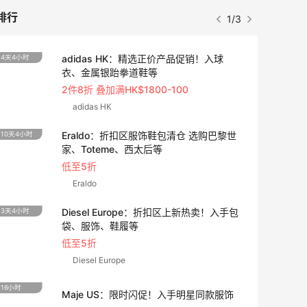
排行
1/3
adidas HK：精选正价产品促销！入球
4天4小时
衣、金属银跆拳道鞋等
2件8折 叠加满HK$1800-100
adidas HK
Eraldo：折扣区服饰鞋包清仓 选购巴黎世
10天4小时
家、Toteme、西太后等
低至5折
Eraldo
Diesel Europe：折扣区上新热卖！入手包
3天4小时
袋、服饰、鞋履等
低至5折
Diesel Europe
16小时
Maje US：限时闪促！入手明星同款服饰