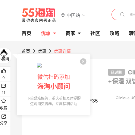
中国站
首页
优惠
商家
社区
攻略
转
首页
优惠
优惠详情
C
已过期
微信扫码添加
0
+保湿 双
海淘小顾问
11
Clinique U
下单疑难解答，重大折扣及时提醒
进海淘交流群，专属福利活动
收藏
分享