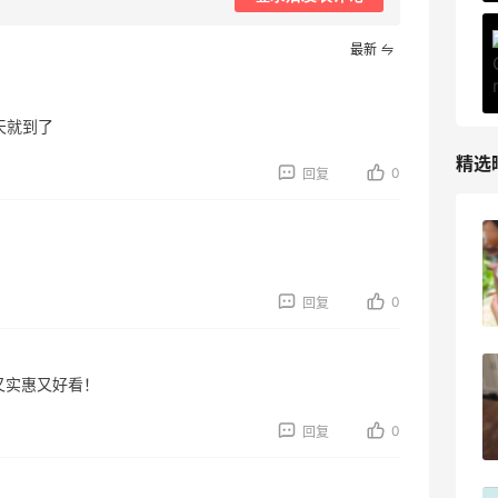
最新
天就到了
精选
0
回复
柏瑞美黑瓶和白瓶哪个好用？混油皮选了
黑瓶
0
回复
3
08月05日
兰蔻粉金管新色212哪个网站可以海淘？
用又实惠又好看！
在线等！
0
回复
3
08月05日