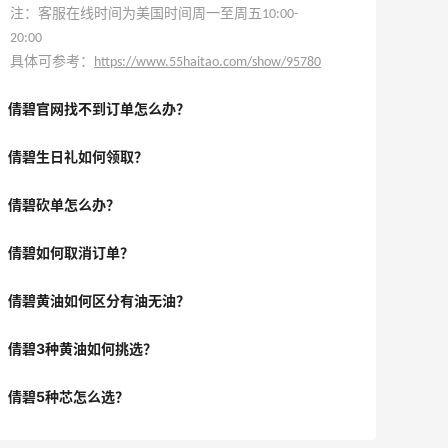
注：客服在线时间为美国时间周一至周五10:00-
20:00
具体可参考：
https://www.55haitao.com/show/95780
倩碧官网找不到订单怎么办？
倩碧生日礼如何领取？
倩碧砍单怎么办？
倩碧如何取消订单？
倩碧黄油如何区分有油无油？
倩碧3种黄油如何挑选？
倩碧5种芯怎么选？