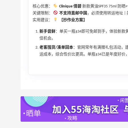
核心优惠：
Clinique 倩碧
新款黄油SPF35 75ml 
关键限制：
不支持直邮中国
，必须使用转运地址 |
实用建议：
【抄作业方案】
16小时
Sandro us：限时闪促！法式美衣精选
新手尝鲜
：单买一瓶$34即可免邮到手，体验新款
低至2折 千鸟格连衣裙$95
佳机会。
Sandro us
老客囤货/凑单回本
：官网常年有满赠礼包活动，建议
运成本，综合性价比更高。单瓶$34已是年度好价
【55专享】Base Blu：时尚上新热卖 关注
4天4小时
PRADA、LOEWE、加拿大鹅等
享9折优惠
Base Blu
包
iHerb ：88全球好物节！选购日常保健、
4天4小时
健身补剂、护肤洗护等
无门槛7.5折
iHerb
LN-CC：限时大促！入手 Ganni、Acne、
5天4小时
西太后等