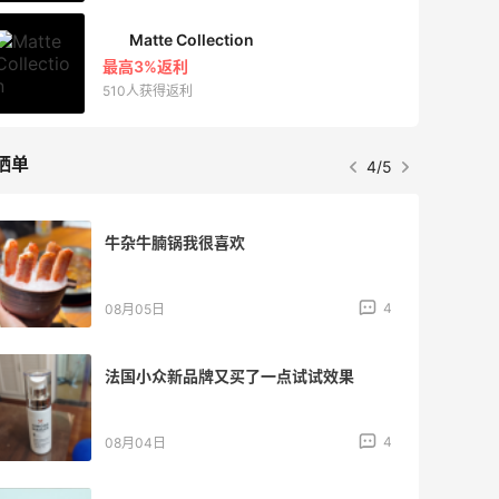
Matte Collection
最高3%返利
510人获得返利
晒单
4/5
牛杂牛腩锅我很喜欢
4
08月05日
法国小众新品牌又买了一点试试效果
4
08月04日