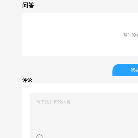
问答
低至4折+额外8折
LN-CC
暂时没
ERGO Baby
4%返利
我
62人获得返利
评论
Belly Bandit
4%返利
42人获得返利
TIMEBEAM (US)
最高10%返利
282人获得返利