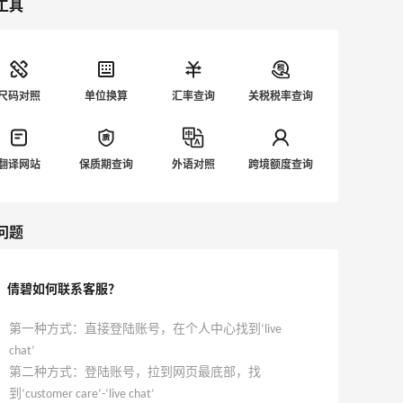
工具
尺码对照
单位换算
汇率查询
关税税率查询
翻译网站
保质期查询
外语对照
跨境额度查询
问题
倩碧如何联系客服？
第一种方式：直接登陆账号，在个人中心找到‘live
chat’
第二种方式：登陆账号，拉到网页最底部，找
到‘customer care’-‘live chat’