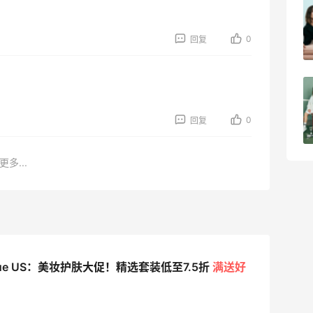
淘宝买柏瑞美定妆喷雾跳55海淘！返利
2.91元
0
回复
4
08月05日
吃到了干煸炒面，好吃诶
0
回复
4
08月05日
更多...
ique US：美妆护肤大促！精选套装低至7.5折
满送好