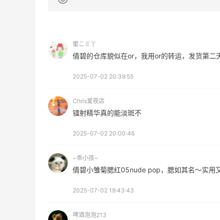
RFM Denim
6%返利
85人获得返利
藌こミ丫
倩碧的仓库貌似在or，我用or的转运，发货第二
2025-07-02 20:39:55
Chris爱夜店
Evelom卸妆膏--卸妆膏中的“爱马仕”
镭射精华真的能淡斑不
2025-07-02 20:00:46
1
4
08月05日
~乖小孩~
FWRD黑五2026海淘奢侈品折扣力度大
倩碧小雏菊腮红05nude pop，腮如其名～实
吗？
2025-07-02 19:43:43
1
3
08月05日
啤酒泡泡213