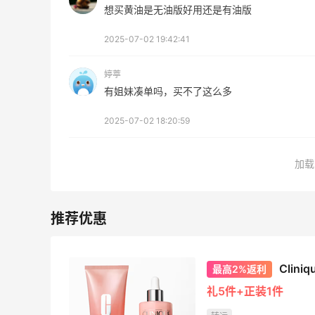
FWRD美网2026黑五海淘活动什么时候
想买黄油是无油版好用还是有油版
开始？
2025-07-02 19:42:41
3
3
08月05日
婷葶
有姐妹凑单吗，买不了这么多
【黑五海淘攻略】Bobbi Brown黑五
2026海淘折扣预测！
2025-07-02 18:20:59
2
1
08月05日
加载
Clin
最高2%返利
礼5件+正装1件