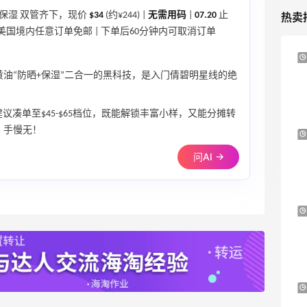
防晒+保湿 双管齐下，现价
$34
(约¥244) |
无需用码
|
07.20
止
热卖
 美国境内任意订单免邮 | 下单后60分钟内可取消订单
Bloomingdales：时尚热卖！入手珑骧、
3天16小时
Tory Burch、拉夫劳伦等
黄油“防晒+保湿”二合一的黑科技，是入门倩碧明星线的绝
每满$100返$25礼卡
Bloomingdales
凑单至$45-$65档位，既能解锁丰富小样，又能分摊转
，手慢无！
Antonioli：时尚上新热卖 关注 ACNE
8天4小时
STUDIOS、GUCCI 等
问AI →
新客首单享8折
Antonioli
Sephora：8月美妆满赠及折扣详情汇总更
1个月2天
新
每档门槛、折扣码及赠品一览
Sephora
预售！Harrods 2026 高端美妆圣诞日历
24天11小时
礼盒