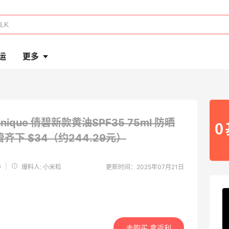
运
更多
linique 倩碧新款黄油SPF35 75ml 防晒
管齐下
$34（约244.29元）
S
|
爆料人: 小米粒
更新时间：2025年07月21日
去购买 拿返利