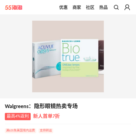
优惠
商家
社区
热品
带你去官网买正品
Walgreens：隐形眼镜热卖专场
最高4%返利
新人首单7折
满$35免美国境内运费
支持转运