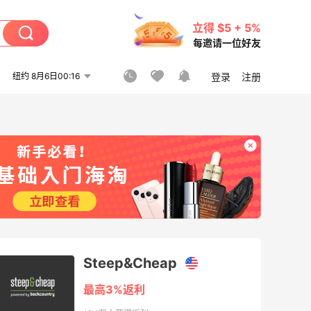
立得 $5 + 5%
每邀请一位好友
纽约 8月6日00:16
登录
注册
Steep&Cheap
最高3%返利