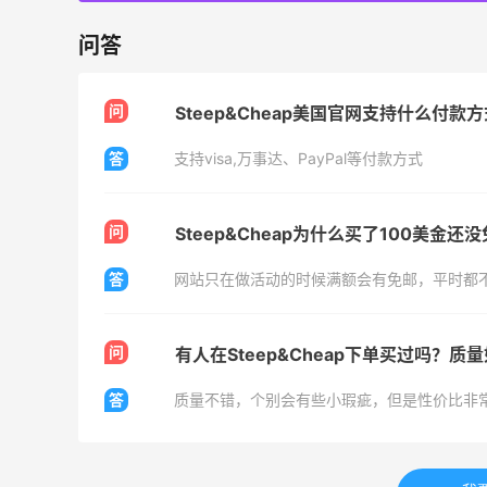
Belly Bandit
4%返利
问答
42人获得返利
问
Steep&Cheap美国官网支持什么付款
TIMEBEAM (US)
最高10%返利
答
支持visa,万事达、PayPal等付款方式
282人获得返利
RFM Denim
问
Steep&Cheap为什么买了100美金还
6%返利
85人获得返利
答
网站只在做活动的时候满额会有免邮，平时都不
问
有人在Steep&Cheap下单买过吗？质
答
质量不错，个别会有些小瑕疵，但是性价比非
FWRD美网2026黑五海淘活动什么时候
开始？
3
3
08月05日