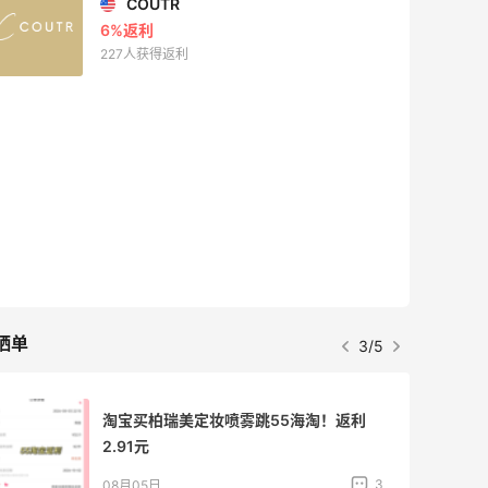
Biōkreativ
30%返利
53人获得返利
Eileen Fisher
最高2%返利
5130人获得返利
Matte Collection
最高3%返利
510人获得返利
晒单
4/5
【黑五直邮海淘攻略】FWRD黑五2026
海淘折扣预测！
1
08月04日