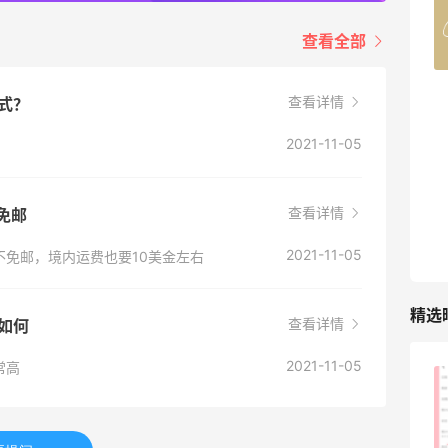
COUTR
6%返利
查看全部
227人获得返利
查看详情
方式？
2021-11-05
查看详情
没免邮
2021-11-05
免邮，境内运费也要10美金左右
精选
查看详情
量如何
2021-11-05
常高
淘宝买柏瑞美定妆喷雾跳55海淘！返利
2.91元
3
08月05日