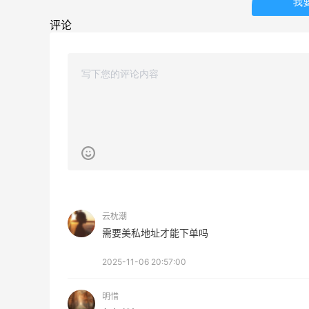
我
评论
【黑五海淘攻略】Bobbi Brown黑五
2026海淘折扣预测！
1
1
08月05日
柏瑞美黑瓶和白瓶哪个好用？混油皮选了
黑瓶
3
3
08月05日
兰蔻粉金管新色212哪个网站可以海淘？
云枕潮
在线等！
需要美私地址才能下单吗
3
2
08月05日
2025-11-06 20:57:00
明惜