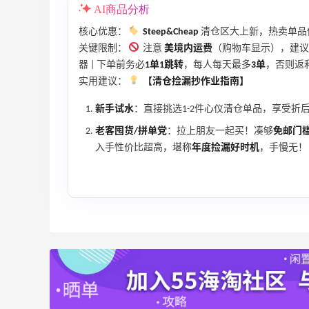
AI商品分析
、
LIU JO ES：意大利小众轻奢品牌！精选服
11天1小时
核心优惠：
Steep&Cheap
清仓区大上新，热卖单品
饰、包袋、鞋履 夏日大促
关键限制：
注意
美境内运费
（购物车显示），建议
低至5折
器 | 下单前务必
1单1跳转
，每人每天最多
3单
，否则返
LIU JO ES
实用建议：
【清仓捡漏抄作业指南】
iHerb ：88全球好物节！选购日常保健、
4天12小时
新手试水
：直接挑选1-2件心仪清仓单品，享受折
健身补剂、护肤洗护等
无门槛7.5折
老客囤货/拼单党
：拉上朋友一起买！凑够
免邮门
iHerb
入手性价比超高，堪称
年度捡漏好时机
，手慢无！
ERGO Baby
4%返利
62人获得返利