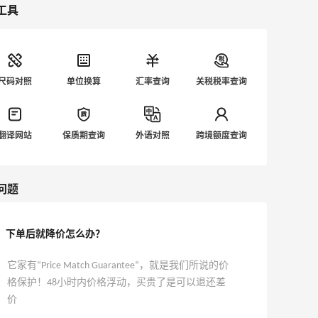
工具
尺码对照
单位换算
汇率查询
关税税率查询
翻译网站
保质期查询
外语对照
跨境额度查询
问题
下单后就降价怎么办？
它家有“Price Match Guarantee”，就是我们所说的价
格保护！48小时内价格浮动，买贵了是可以退还差
价