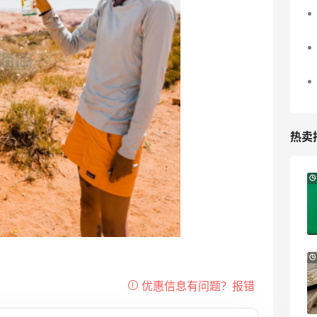
热卖
Antonioli：时尚上新热卖 关注 ACNE
8天12小时
STUDIOS、GUCCI 等
新客首单享8折
Antonioli
Sephora：8月美妆满赠及折扣详情汇总更
1个月2天
新
每档门槛、折扣码及赠品一览
Sephora