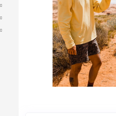
24小时
Sandro us：限时闪促！法式美衣精选
低至2折 千鸟格连衣裙$95
Sandro us
Bloomingdales：时尚热卖！入手珑骧、
4天
Tory Burch、拉夫劳伦等
每满$100返$25礼卡
Bloomingdales