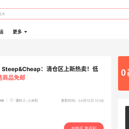
运
更多
Steep&Cheap：清仓区上新热卖！低
选商品免邮
ap
|
爆料人: 小米粒
更新时间：04月10日 10:56
去购买 拿返利