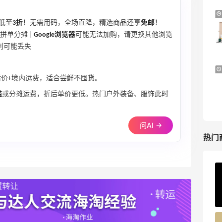
预售！Harrods 2026 高端美妆圣诞日历
24天19小时
低至
3折
！无需用码，全场直降，精选商品还享
免邮
！
礼盒
拼单分摊 |
Google浏览器
可能无法加购，请更换其他浏览
HK$2500（约2158.25元）
利可能丢失
Harrods APAC
Macy's：8月好物热卖精选 时尚、美妆上
25天12小时
后价+境内运费，适合尝鲜不囤货。
新
持续更新
槛
或分摊运费，折后单价更低。热门户外装备、服饰此时
Macy's
问AI →
热门
Private Internet Access VPN
最高70%返利
185人获得返利