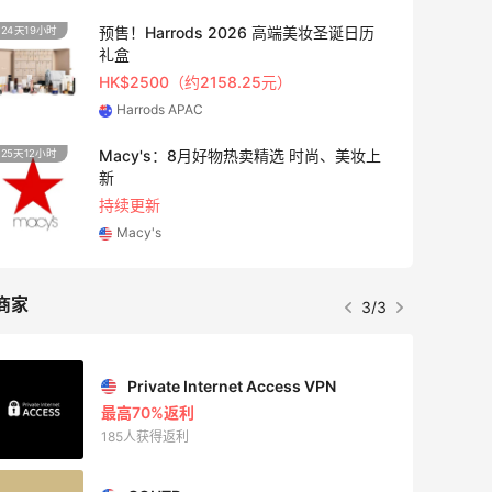
LN-CC：限时大促！入手 Ganni、Acne、
5天12小时
西太后等
低至4折+额外8折
LN-CC
24小时
Maje US：限时闪促！入手明星同款服饰
精选低至2折
Maje US
商家
1/3
Mac Duggal
最高2%返利
6002人成功下单