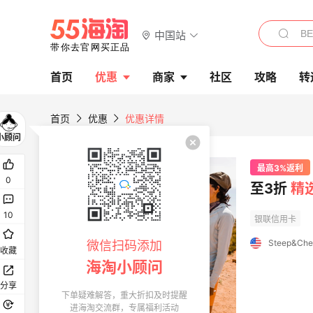
中国站
首页
优惠
商家
社区
攻略
转
首页
优惠
优惠详情
最高3%返利
0
至3折
精
10
Steep&Che
微信扫码添加
收藏
海淘小顾问
分享
下单疑难解答，重大折扣及时提醒
进海淘交流群，专属福利活动