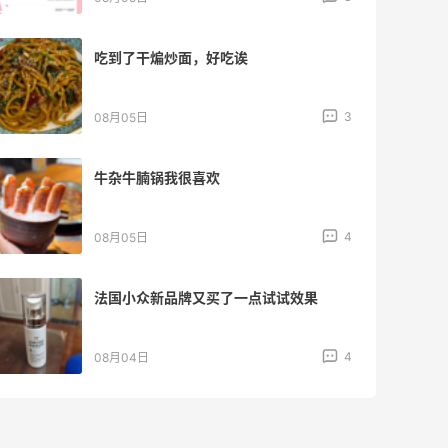
【黑五海淘攻略】REVOLVE黑五2026海
淘折扣预测！
1
08月04日
【黑五海淘攻略】Tory burch US黑五
2026海淘折扣预测！
1
08月04日
iherb维生素b推荐好物，性价比超高
3
08月04日