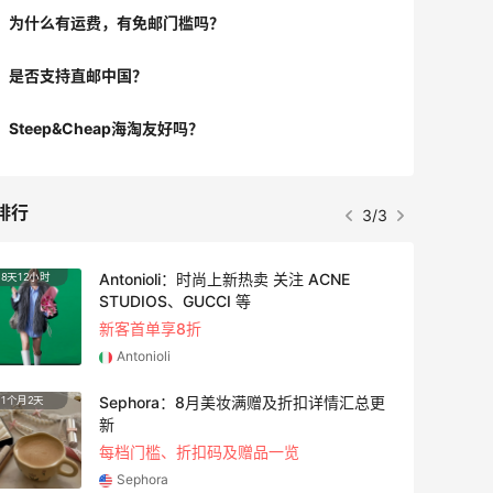
为什么有运费，有免邮门槛吗？
是否支持直邮中国？
Steep&Cheap海淘友好吗？
排行
1/3
adidas HK：精选正价产品促销！入球
4天12小时
衣、金属银跆拳道鞋等
2件8折 叠加满HK$1800-100
adidas HK
Eraldo：折扣区服饰鞋包清仓 选购巴黎世
10天12小时
家、Toteme、西太后等
低至5折
Eraldo