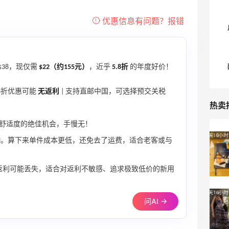
38，现仅需
$22（约155元）
，近乎
5.8折
的年度好价！
8折优惠可能
无返利
| 支持直邮中国，可选择预交关税
热卖
MS舒适度的绝佳机会，手慢无！
Bluemercury：限时大促！入手 Aesop、
2天16小时
件文胸。算下来单件成本更低，还免去了运费，适合老客或与
Nars、CT 等
低至5折+部分额外8.5折
返利可能丢失，适合对返利不敏感、追求极致低价的新用
Bluemercury
Bloomingdales：时尚热卖！入手珑骧、
2天16小时
问AI →
Tory Burch、拉夫劳伦等
每满$100返$25礼卡