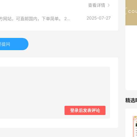
查看详情
COUTR
6%返利
2025-07-27
可以海淘skims的网站推荐： 1、skims官网 官方网站，可直邮国内，下单简单。 2、Nordstrom 需要转运下单，经常有折扣款式，价格合适。 3、selfridges 经常有打折活动，能包税直邮国内，运费较贵。 4、Harrods 经常有打折活动，能包税直邮国内，运费较贵。 5、Saks Fifth Avenue 经常有打折活动，需要转运下单
227人获得返利
要提问
精选
登录后发表评论
哈哈，这杯霸王茶姬买得真划算！