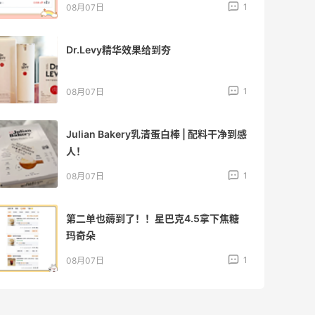
1
08月07日
秋天的第1杯安排上｜库迪生椰拿铁叠55
海淘返利
1
08月07日
开奖｜社区7月常规主题活动名单公布
2
08月06日
Bobbi Brown美网2026黑五海淘活动什
么时候开始？
3
08月06日