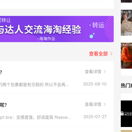
Bloomingdales
LN-CC：限时大促！入手 Ganni、Acne、
4天4小时
西太后等
低至4折+额外8折
LN-CC
Patagonia：巴塔美官夏季大促 运动服饰
24天4小时
精选低至6折
查看全部
基础款印花T恤$21.99
Patagonia
查看详情
吗？
2025-08-10
如果你订单提交时选择了预付关税 那订单分成的两个包裹都是有交税的 所以不会再次要求交税 如果DHL真的让我们补税 那也是他们的操作失误、 让我们补税是不可能的 可以及时的联系skims客服沟通解决
热门
查看详情
衣呢？
Private Internet Access VPN
最高70%返利
2025-07-27
下面分享一下个人的穿着体验： seamless sculpt bra：支撑度强，舒适度高 fitseverybody抹胸：支撑度中等，舒适度高 fitseverybody bra：支撑度不强，舒适度高，大胸容易移位 naked scoop bra：支撑力度强，舒适度高 fitseverybody tshirt bra：支撑度高，舒适度中等 总体来说，skims的bra产品做的都挺不错的，你可以根据个人情况选择适合的内衣
185人获得返利