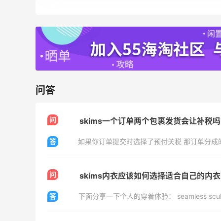
Base Blu
Mytheresa：折扣区时尚上新热卖 关注
10天10小时
TOTEME、ZIMMERMAN 等
享额外9折
Mytheresa
Macy's：Lancome 兰蔻美妆大促低至5折
13天19小时
满赠三重好礼
问答
低门槛入手7件套
Macy's
问
skims一个订单两个包裹发货会让补税
答
问
skims内衣应该如何选择适合自己的内
ERGO Baby
4%返利
答
62人获得返利