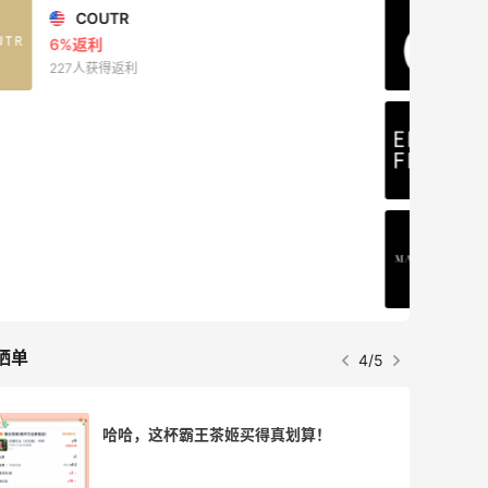
Biōkreativ
30%返利
54人获得返利
Eileen Fisher
最高2%返利
5136人获得返利
Matte Collection
最高3%返利
510人获得返利
晒单
4/5
薅到了！！星巴克焦糖玛奇朵0.01元拿下