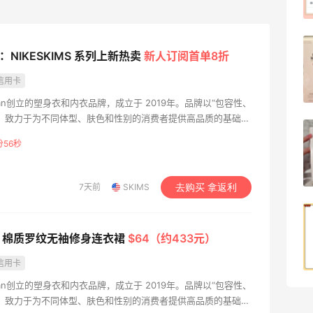
1
08月07日
Dr.Levy精华效果给到夯
S：NIKESKIMS 系列上新热卖
新人订阅首单8折
信用卡
1
08月07日
dashian创立的塑身衣和内衣品牌，成立于 2019年。品牌以“包容性、
，致力于为不同体型、肤色和性别的消费者提供高品质的基础服
Julian Bakery乳清蛋白棒 | 配料干净到感
分54秒
人！
1
08月07日
7天前
SKIMS
去购买 拿返利
第二单也薅到了！！星巴克4.5拿下焦糖
玛奇朵
MS 棉质罗纹无袖修身连衣裙
$64（约433元）
1
08月07日
信用卡
dashian创立的塑身衣和内衣品牌，成立于 2019年。品牌以“包容性、
，致力于为不同体型、肤色和性别的消费者提供高品质的基础服