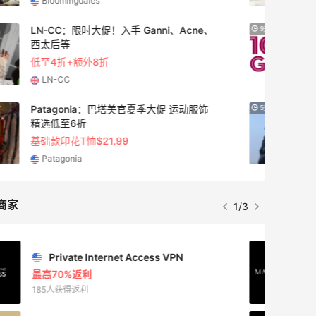
iHerb
Macy's：美妆精选10日闪促 低至5折+免
9天19小时
邮
关注兰蔻、雅诗兰黛等 每日更新
Macy's
Columbia Sportswear：夏季大促！哥伦
5天16小时
比亚运动热卖
低至6折
Columbia Sportswear
商家
1/3
Mac Duggal
最高2%返利
6028人成功下单