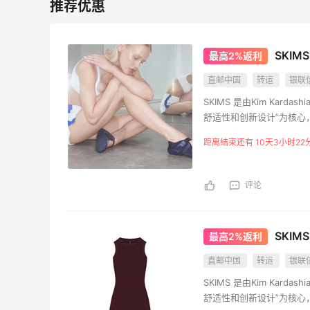
1
1
08月07日
再来我的面膜羊毛分享～又薅到了10片面
SKIM
最高2%返利
膜+2片眼膜
直邮中国
转运
银联
1
1
08月07日
SKIMS 是由Kim Kar
舒适性和创新设计”为核心
京东薅面膜太爽啦～每天都可以收货面膜
饰。
距离结束还有 10天3小时22
1
1
08月07日
评论
Origins悦木之源美网海淘攻略，Origins
海淘教程
SKI
最高2%返利
1
1
08月07日
直邮中国
转运
银联
SKIMS 是由Kim Kar
舒适性和创新设计”为核心