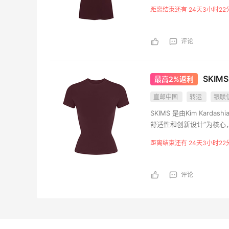
饰。
距离结束还有 24天3小时22
评论
SKIMS
最高2%返利
直邮中国
转运
银联
SKIMS 是由Kim Kar
舒适性和创新设计”为核心
饰。
距离结束还有 24天3小时22
评论