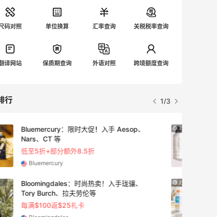
尺码对照
单位换算
汇率查询
关税税率查询
翻译网站
保质期查询
外语对照
跨境额度查询
排行
1/3
【55专享】Bobbi Brown 美网：美妆礼
3天22小时
遇！满$150立省$50
满赠正装橘子眼霜+精华唇蜜等好礼
Bobbi Brown
iHerb ：88全球好物节！选购日常保健、
3天4小时
健身补剂、护肤洗护等
无门槛7.5折