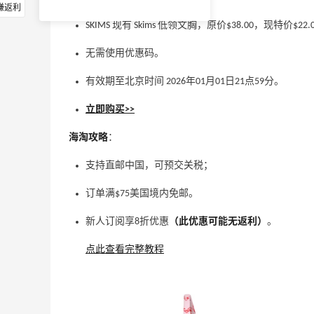
赚返利
SKIMS 现有 Skims 低领文胸，原价$38.00，现特价$22
无需使用优惠码。
有效期至北京时间 2026年01月01日21点59分。
立即购买>>
海淘攻略
：
支持直邮中国，可预交关税；
订单满$75美国境内免邮。
新人订阅享8折优惠
（此优惠可能无返利）
。
点此查看完整教程