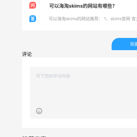
问
Belly Bandit
可以海淘skims的网站有哪些？
4%返利
答
42人获得返利
TIMEBEAM (US)
最高10%返利
我
285人获得返利
评论
RFM Denim
6%返利
85人获得返利
除了面膜，我还薅到面霜、粉底液、润肤
乳、安睡裤等等