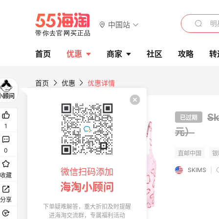
中国站
首页
优惠
商家
社区
攻略
转
首页
优惠
优惠详情
S
已过期
1
元）
0
SKIMS
|
微信扫码添加
收藏
海淘小顾问
分享
下单疑难解答，重大折扣及时提醒
进海淘交流群，专属福利活动