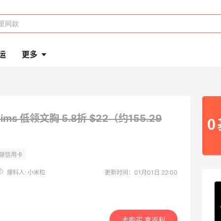
运
更多
kims 低领文胸
5.8折 $22（约155.29
爆料人: 小米粒
更新时间：01月01日 22:00
去购买 拿返利