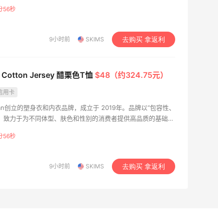
分54秒
9小时前
SKIMS
去购买 拿返利
 Cotton Jersey 醋栗色T恤
$48（约324.75元）
信用卡
dashian创立的塑身衣和内衣品牌，成立于 2019年。品牌以“包容性、
，致力于为不同体型、肤色和性别的消费者提供高品质的基础服
分54秒
9小时前
SKIMS
去购买 拿返利