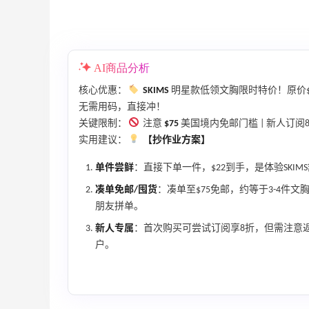
AI商品分析
核心优惠：
SKIMS
明星款低领文胸限时特价！原价$
无需用码，直接冲！
关键限制：
注意
$75
美国境内免邮门槛 | 新人订阅
实用建议：
【抄作业方案】
单件尝鲜
：直接下单一件，$22到手，是体验SKI
Bloomingdales：美妆大促！入手 Dior、
2天16小时
凑单免邮/囤货
：凑单至$75免邮，约等于3-4
Prada、TF 等
朋友拼单。
满$200享8.5折优惠+部分送好礼
新人专属
：首次购买可尝试订阅享8折，但需注意
Bloomingdales
户。
【55专享】Base Blu：时尚上新热卖 关注
3天4小时
PRADA、LOEWE、加拿大鹅等
享9折优惠