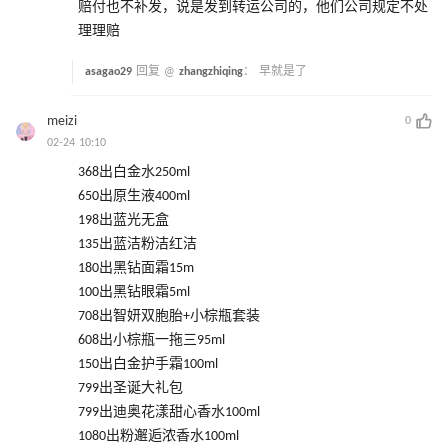
赔付也不补发，说是发到转运公司的，他们公司规定不处
理理赔
asagao29
回复 @
zhangzhiqing
：
早就是了
meizi
0
02-24 10:10
368出白金水250ml
650出原生液400ml
198出蓝光无盒
135出蓝洁粉洁红洁
180出黑钻面霜15m
100出黑钻眼霜5ml
708出智妍双胞胎+小棕瓶套装
608出小棕瓶一拖三95ml
150出白金护手霜100ml
799出圣诞大礼包
799出迪奥花漾甜心香水100ml
1080出粉邂逅浓香水100ml