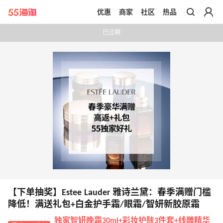
优惠
商家
社区
热品
带你去官网买正品
已过期
【下单抽奖】Estee Lauder 雅诗兰黛：春季满赠门槛
降低！满送礼包+白金护手霜/眼霜/智妍新胶原霜
独家智妍晚霜30ml+彩妆护肤3件套+线雕精华