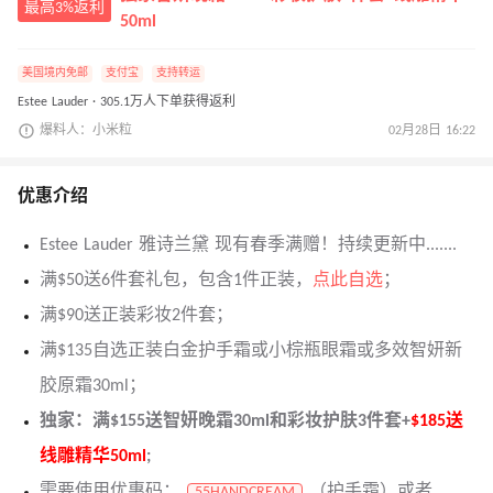
最高3%返利
50ml
美国境内免邮
支付宝
支持转运
Estee Lauder · 305.1万人下单获得返利
爆料人：小米粒
02月28日 16:22
优惠介绍
Estee Lauder 雅诗兰黛 现有春季满赠！持续更新中.......
满$50送6件套礼包，包含1件正装，
点此自选
；
满$90送正装彩妆2件套；
满$135自选正装白金护手霜或小棕瓶眼霜或多效智妍新
胶原霜30ml；
独家：满$155送智妍晚霜30ml和彩妆护肤3件套
+
$
1
85
送
线雕精华
50ml
;
需要使用优惠码：
（护手霜）或者
55HANDCREAM