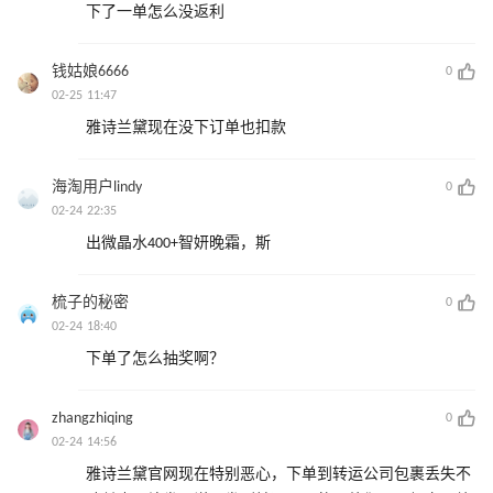
下了一单怎么没返利
钱姑娘6666
0
02-25 11:47
雅诗兰黛现在没下订单也扣款
海淘用户lindy
0
02-24 22:35
出微晶水400+智妍晚霜，斯
梳子的秘密
0
02-24 18:40
下单了怎么抽奖啊？
zhangzhiqing
0
02-24 14:56
雅诗兰黛官网现在特别恶心，下单到转运公司包裹丢失不