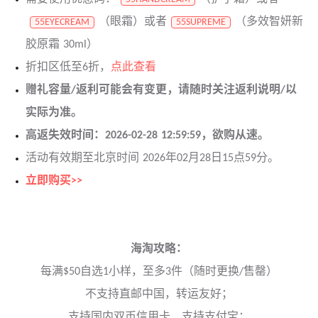
（眼霜）或者
（多效智妍新
55EYECREAM
55SUPREME
胶原霜 30ml）
折扣区低至6折，
点此查看
赠礼容量/返利可能会有变更，请随时关注返利说明/以
实际为准。
高返失效时间：2026-02-28 12:59:59，欲购从速。
活动有效期至北京时间 2026年02月28日15点59分。
立即购买>>
海淘攻略：
每满$50自选1小样，至多3件（随时更换/售罄）
不支持直邮中国，转运友好；
支持国内双币信用卡、支持支付宝；