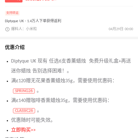
支持转运
Diptyque UK · 1.4万人下单获得返利
爆料人：小米粒
04月29日 00:00
优惠介绍
Diptyque UK 现有 任选6支香薰蜡烛 免费升级礼盒+再送
迷你蜡烛 告别选择困难！。
满£120赠无花果香薰蜡烛35g，需要使用优惠码：
。
SPRING26
满£140赠咖啡香熏蜡烛35g，需要使用优惠码：
。
CLASSIC26
优惠随时可能失效。
立即购买>>