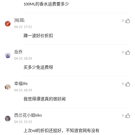
100ML的香水运费要多少
]咗珥;
0
04-21 17:51
蹲一波好价折扣
岳乔
0
04-21 16:29
买多少免运费呀
幸福life
0
04-21 16:19
我觉得谭道真的很好闻
西兰花小姐kiko
0
04-21 15:13
上次nd的折扣还挺好，不知道官网有没有