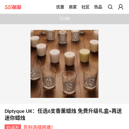
优惠
商家
社区
热品
带你去官网买正品
已过期
Diptyque UK：任选6支香薰蜡烛 免费升级礼盒+再送
迷你蜡烛
8%返利
告别选择困难！