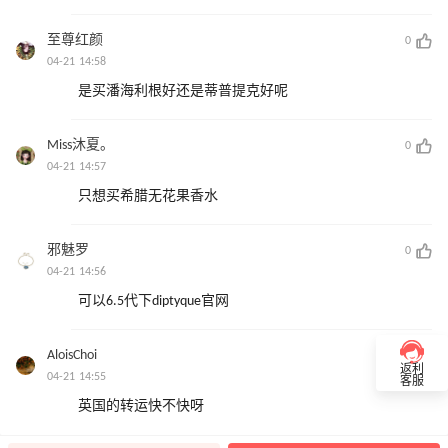
至尊红颜
0
04-21 14:58
是买潘海利根好还是蒂普提克好呢
Miss沐夏。
0
04-21 14:57
只想买希腊无花果香水
邪魅罗
0
04-21 14:56
可以6.5代下diptyque官网
AloisChoi
0
返利
04-21 14:55
客服
英国的转运快不快呀