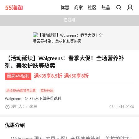
优惠
商家
社区
热品
带你去官网买正品
已过期
【活动延续】Walgreens：春季大促！全场营养补
剂、美妆护肤等热卖
最高4%返利
满$35享8.5折 满$50享8折
满$35免美国境内运费
支持转运
Walgreens · 34.8万人下单获得返利
爆料人：小米粒
05月14日 00:00
优惠介绍