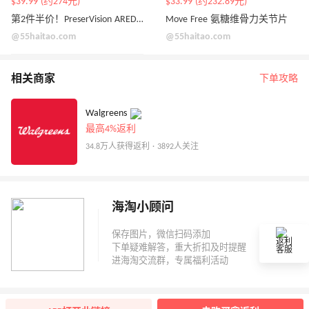
$39.99 (约274元)
$33.99 (约232.89元)
第2件半价！PreserVision AREDS 2 眼部维生素补充剂
Move Free 氨糖维骨力关节片
@55haitao.com
@55haitao.com
相关商家
下单攻略
Walgreens
最高4%返利
34.8万人获得返利 · 3892人关注
海淘小顾问
返利
客服