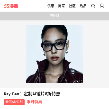
优惠
商家
社区
热品
带你去官网买正品
已过期
Ray-Ban：定制AI镜片8折特惠
最高5%返利
限时特卖