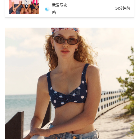
我爱写攻
14分钟前
略