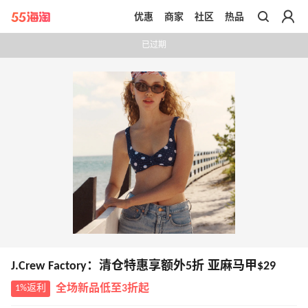
优惠
商家
社区
热品
带你去官网买正品
已过期
J.Crew Factory：清仓特惠享额外5折 亚麻马甲$29
1%返利
全场新品低至3折起