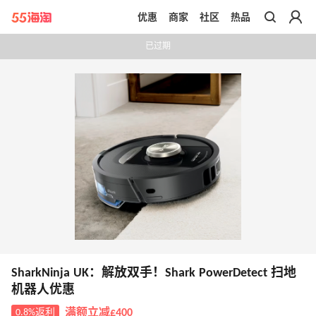
优惠
商家
社区
热品
带你去官网买正品
已过期
SharkNinja UK：解放双手！Shark PowerDetect 扫地
机器人优惠
0.8%返利
满额立减£400