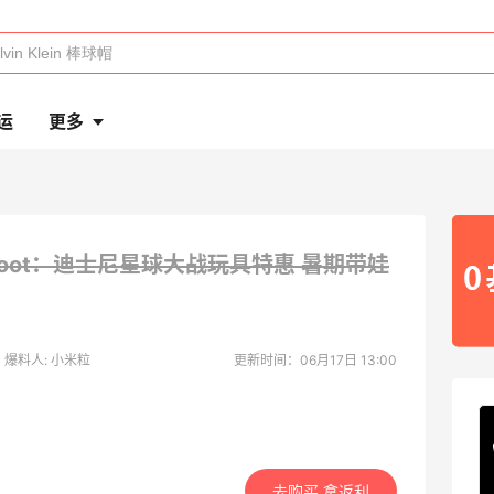
运
更多
oot：迪士尼星球大战玩具特惠
暑期带娃
爆料人: 小米粒
更新时间：06月17日 13:00
去购买 拿返利