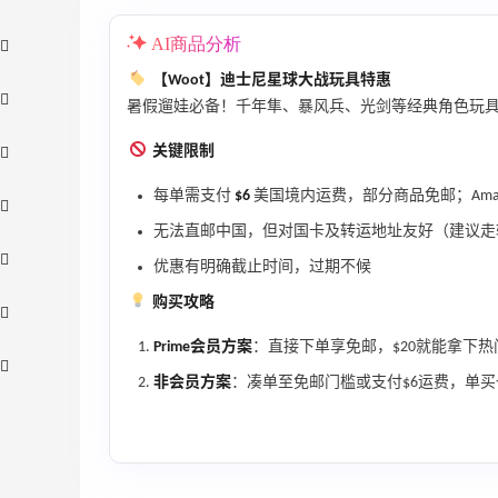
AI商品分析
【Woot】迪士尼星球大战玩具特惠
暑假遛娃必备！千年隼、暴风兵、光剑等经典角色玩具
关键限制
每单需支付
$6
美国境内运费，部分商品免邮；Amazo
无法直邮中国，但对国卡及转运地址友好（建议走
优惠有明确截止时间，过期不候
购买攻略
Prime会员方案
：直接下单享免邮，$20就能拿下
非会员方案
：凑单至免邮门槛或支付$6运费，单买