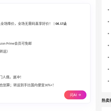
全场降价，全场无需码直享好价！ |
06.17止
n Prime会员可免邮
转运）
热门人偶，速冲！
也划算；转运到手比国内便宜30%+！
问AI →
热卖