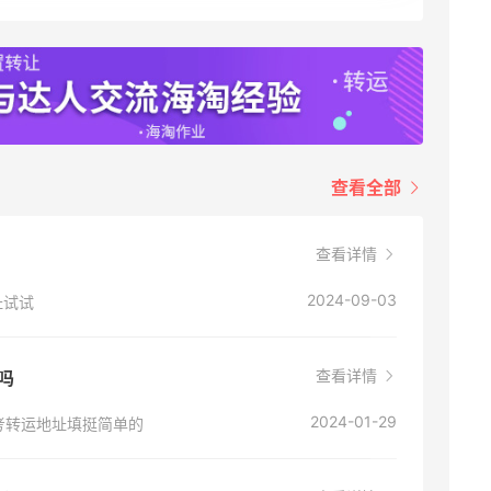
Bluemercury：限时大促！入手 Aesop、
1天13小时
Nars、CT 等
低至5折+部分额外8.5折
Bluemercury
iHerb ：88全球好物节！选购日常保健、
2天1小时
健身补剂、护肤洗护等
查看全部
无门槛7.5折
iHerb
查看详情
Macy's：美妆精选10日闪促 低至5折+免
8天16小时
邮
2024-09-03
址试试
关注兰蔻、雅诗兰黛等 每日更新
Macy's
查看详情
邮吗
Macy's：返校季大促 精选童装热卖 部分
4天16小时
尺码成人可穿
2024-01-29
考转运地址填挺简单的
低至5折
Macy's