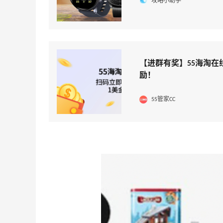
攻略小助手
【进群有奖】55海淘在
励！
55管家CC