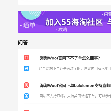
Suit Negozi：夏季大促！DVN 麂皮运动鞋
2天7小时
史低价2000元不到
SS26时尚大牌低至5.5折
Suit Negozi
Bloomingdales：美妆大促！入手 Dior、
1天13小时
Prada、TF 等
问答
满$200享8.5折优惠+部分送好礼
Bloomingdales
问
海淘Woot官网下不了单怎么回事？
Mytheresa：折扣区时尚上新热卖 关注
9天7小时
TOTEME、ZIMMERMAN 等
答
这个网站下单还是有难度的，建议你用私人地
享额外9折
Mytheresa
问
海淘Woot官网下单Lululemon支持直
Macy's：Lancome 兰蔻美妆大促低至5折
12天16小时
满赠三重好礼
答
网站不支持直邮，支持美国转运下单，可以参
低门槛入手7件套
Macy's