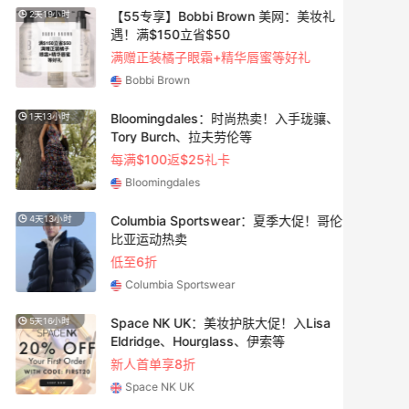
【55专享】Bobbi Brown 美网：美妆礼
2天19小时
遇！满$150立省$50
满赠正装橘子眼霜+精华唇蜜等好礼
Bobbi Brown
Bloomingdales：时尚热卖！入手珑骧、
1天13小时
Tory Burch、拉夫劳伦等
每满$100返$25礼卡
Bloomingdales
Columbia Sportswear：夏季大促！哥伦
4天13小时
比亚运动热卖
低至6折
Columbia Sportswear
Space NK UK：美妆护肤大促！入Lisa
5天16小时
Eldridge、Hourglass、伊索等
新人首单享8折
Space NK UK