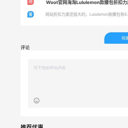
问
Woot官网海淘Lululemon款腰包折扣
答
网站折扣力度还挺大的，Lululemon款腰包有
ERGO Baby
我
4%返利
62人获得返利
评论
Belly Bandit
4%返利
42人获得返利
TIMEBEAM (US)
最高10%返利
285人获得返利
RFM Denim
6%返利