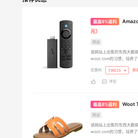
86人获得返利
Amazo
最高8%返利
元）
转运
高端面霜欧米达钻石面霜购入
该网站上出售的东西大都
woot.com的习惯，
1
1
08月08日
提供一个市场反馈测试的
距
FIRE25
品，除非商品当天售完，否
上新的产品。
评论
来
美团买黄式壹品汇芋圆，好吃不贵！！
1
1
08月08日
Woot
最高8%返利
转运
苦巧咸酪碎银子 | 喜茶最夯的一杯️
该网站上出售的东西大都
woot.com的习惯，