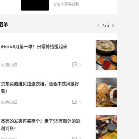
510人获得返利
晒单
4/5
为了这家烧烤，我必然还要再去新疆
1
08月07日
又去皮爷喝下午茶了，香蕉布朗尼超好吃
呀
2
08月07日
山缓缓火锅，锅底够味，牛肉实在