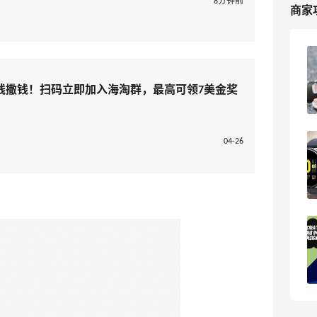
8分钟前
商家
什么？我居然海淘下单成功了WOOT！
$30+的勃肯鞋
线撒钱！扫码立即加入海淘群，最高可领7美金奖
12
宇宇的小世界
04-26
Woot美国官网海淘攻略，数码电子海淘
网站WOOT购物教程！
1
我爱写攻略
IWOOT英国官网海淘攻略，IWOOT乐高
玩具海淘网站教程！
1
我爱写攻略