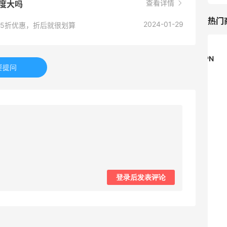
查看详情
力度大吗
热门
2024-01-29
6.5折优惠，折后就很划算
Private Internet Access VPN
要提问
最高70%返利
189人获得返利
COUTR
6%返利
227人获得返利
登录后发表评论