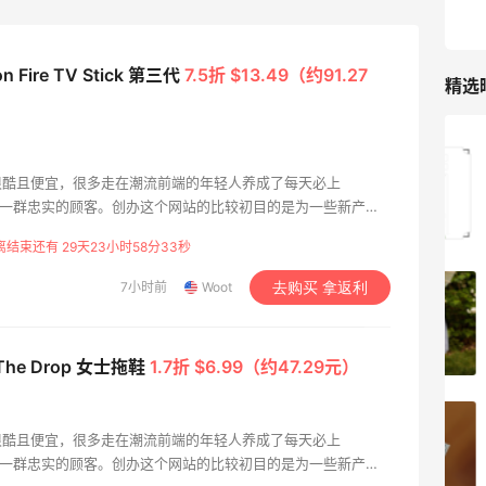
n Fire TV Stick 第三代
7.5折 $13.49（约91.27
精选
iHerb8月第一单！日常补给囤起来
很酷且便宜，很多走在潮流前端的年轻人养成了每天必上
培养了一群忠实的顾客。创办这个网站的比较初目的是为一些新产品
1
08月08日
平台，由企业小规模供货，却大受欢迎。通常每天只出售一件商
离结束还有 29天23小时58分31秒
则到美国中部时间晚上11点59分，这件商品就会下架，随后换
7小时前
Woot
去购买 拿返利
京东买戴维贝拉连衣裙，融合中式风很好
看！
1
08月08日
 The Drop 女士拖鞋
1.7折 $6.99（约47.29元）
亮亮的发夹再买两个！走了55有额外的返
很酷且便宜，很多走在潮流前端的年轻人养成了每天必上
利到账！
培养了一群忠实的顾客。创办这个网站的比较初目的是为一些新产品