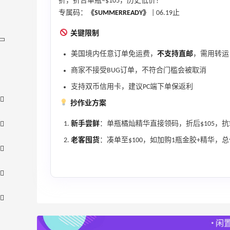
折，折合单瓶≈$105，历史低价！
专属码：
《SUMMERREADY》
| 06.19止
关键限制
美国境内任意订单免运费，
不支持直邮
，需用转运
商家不接受BUG订单，不符合门槛会被取消
支持双币信用卡，建议PC端下单保返利
抄作业方案
新手尝鲜
：单瓶橘灿精华直接领码，折后$105，
老客囤货
：凑单至$100，如加购1瓶金胶+精华，总价