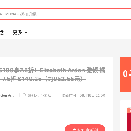
运
更多
$100享7.5折！Elizabeth Arden 雅顿 橘
0
7.5折 $140.25（约952.55元）
|
Elizabeth Arden 美国官网
爆料人: 小米粒
更新时间：06月19日 22:00
去购买 拿返利