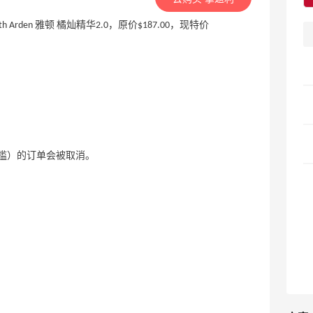
abeth Arden 雅顿 橘灿精华2.0，原价$187.00，现特价
。
门槛）的订单会被取消。