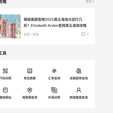
攻略
更多＞
雅顿美国官网2025黑五海淘大促打几
折？Elizabeth Arden官网黑五海淘攻略
4
浪里一条鱼
工具
尺码对照
单位换算
汇率查询
关税税率查询
翻译网站
保质期查询
外语对照
跨境额度查询