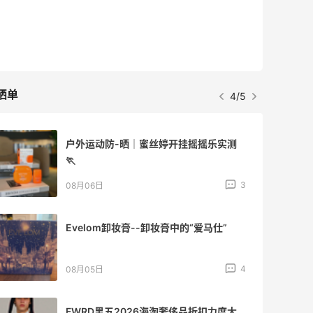
Matte Collection
最高3%返利
510人获得返利
晒单
4/5
【黑五海淘攻略】Bobbi Brown黑五
2026海淘折扣预测！
1
08月05日
柏瑞美黑瓶和白瓶哪个好用？混油皮选了
黑瓶
3
08月05日
兰蔻粉金管新色212哪个网站可以海淘？