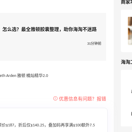
商家
雅顿美国官网2025黑五海淘大促打几
折？Elizabeth Arden官网黑五海淘攻略
？怎么选？最全雅顿胶囊整理，助你海淘不迷路
4
浪里一条鱼
31分钟前
海淘
价$187，折后仅$140.25，叠加码再享满$100额外7.5