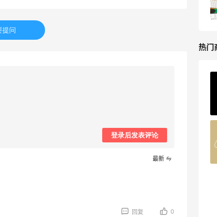
低门槛入手7件套
Macy's
要提问
热门
Private Internet Access VPN
最高70%返利
185人获得返利
COUTR
登录后发表评论
6%返利
227人获得返利
最新
0
回复