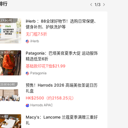
排行
1/3
【55专享】Bobbi Brown 美网：美妆礼
4天3小时
遇！满$150立省$50
满赠正装橘子眼霜+精华唇蜜等好礼
Bobbi Brown
Bloomingdales：时尚热卖！入手珑骧、
2天21小时
Tory Burch、拉夫劳伦等
每满$100返$25礼卡
Bloomingdales
Columbia Sportswear：夏季大促！哥伦
5天21小时
比亚运动热卖
低至6折
Columbia Sportswear
Bloomingdales：美妆大促！入手 Dior、
2天21小时
Prada、TF 等