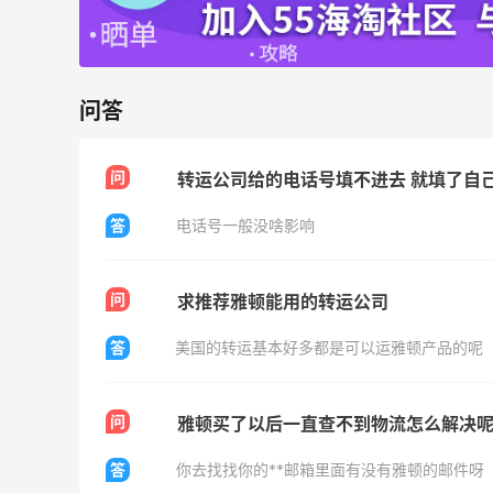
LN-CC：限时大促！入手 Ganni、Acne、
4天9小时
西太后等
问答
低至4折+额外8折
LN-CC
问
转运公司给的电话号填不进去 就填了自
【55专享】Base Blu：时尚上新热卖 关注
3天9小时
答
电话号一般没啥影响
PRADA、LOEWE、加拿大鹅等
享9折优惠
Base Blu
问
求推荐雅顿能用的转运公司
Mytheresa：折扣区时尚上新热卖 关注
10天15小时
答
美国的转运基本好多都是可以运雅顿产品的呢
TOTEME、ZIMMERMAN 等
享额外9折
Mytheresa
问
雅顿买了以后一直查不到物流怎么解决
Bluemercury：限时大促！入手 Aesop、
2天21小时
答
你去找找你的**邮箱里面有没有雅顿的邮件呀
Nars、CT 等