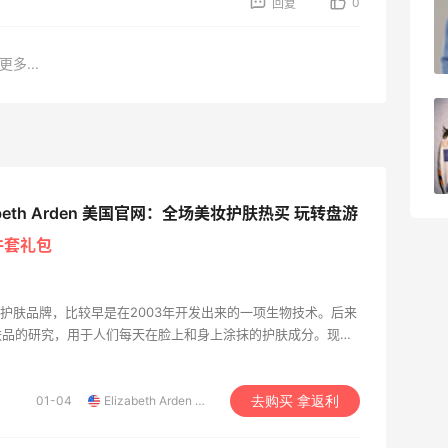
0
回复
吗？
3
08月05日
更多...
FWRD美网2026黑五海淘活动什么时候
开始？
3
08月05日
zabeth Arden 美国官网：全场美妆护肤热买 玩转盘游
件套礼包
国知名护肤品牌，比较早是在2003年开发出来的一项生物技术。后来
肤品的研究，用于人们每天在脸上和身上涂抹的护肤成分。现如
项生物专利创造了更大价值，开发出了人们很受欢迎的清洁美容的护
01-04
Elizabeth Arden 美国官网
去购买 拿返利