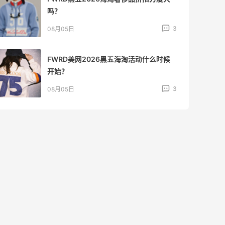
在线等！
3
08月05日
淘宝买柏瑞美定妆喷雾跳55海淘！返利
2.91元
4
08月05日