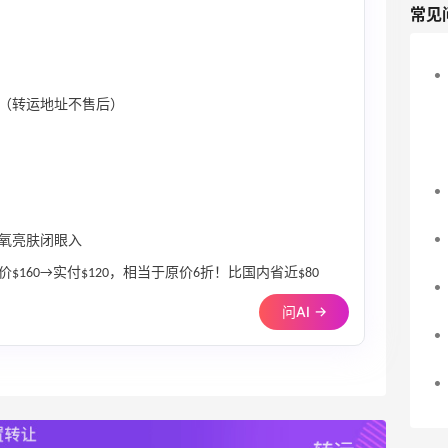
常见
（转运地址不售后）
抗氧亮肤闭眼入
$160→实付$120，相当于原价6折！比国内省近$80
问AI →