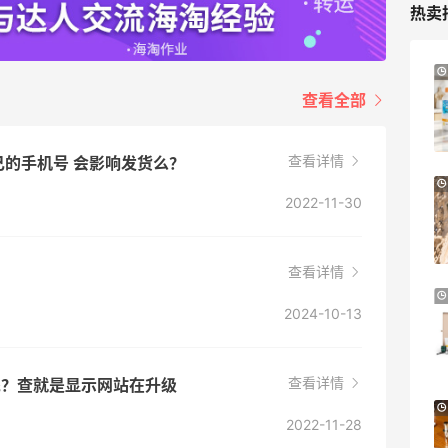
热卖
iHerb ：88全球好物节！选购日常保健、
3天9小时
健身补剂、护肤洗护等
查看全部
无门槛7.5折
iHerb
查看详情
己的手机号 会影响发货么？
Patagonia：巴塔美官夏季大促 运动服饰
24天9小时
2022-11-30
精选低至6折
基础款印花T恤$21.99
Patagonia
查看详情
预售！Harrods 2026 高端美妆圣诞日历
23天16小时
2024-10-13
礼盒
HK$2500（约2158.25元）
Harrods APAC
查看详情
呢？查就是显示网站在升级
Macy's：Lancome 兰蔻夏季满赠三重好
14天
2022-11-28
礼