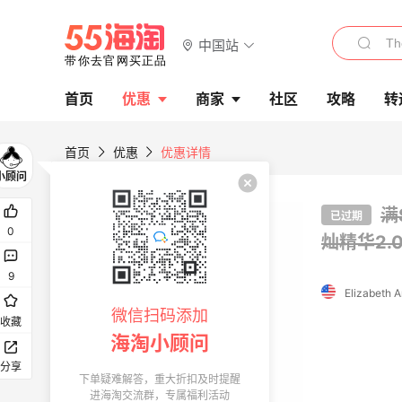
中国站
首页
优惠
商家
社区
攻略
转
首页
优惠
优惠详情
首单高返
满
已过期
0
灿精华2.
9
微信扫码添加
收藏
海淘小顾问
分享
下单疑难解答，重大折扣及时提醒
进海淘交流群，专属福利活动