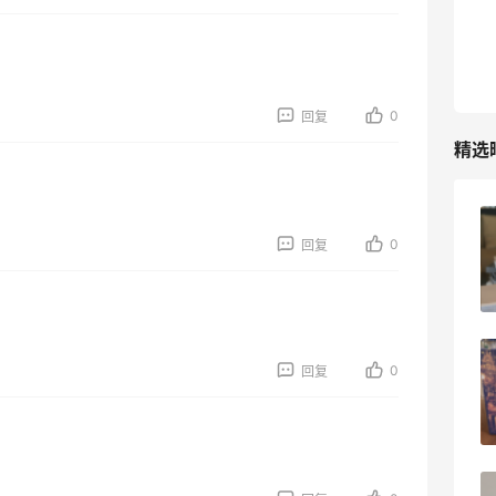
0
回复
精选
户外运动防-晒｜蜜丝婷开挂摇摇乐实测
0
回复
🏃
3
08月06日
Evelom卸妆膏--卸妆膏中的“爱马仕”
0
回复
4
08月05日
FWRD黑五2026海淘奢侈品折扣力度大