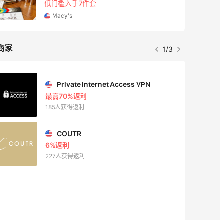
满$200享8.5折优惠+部分送好礼
Bloomingdales
商家
1/3
Mac Duggal
最高2%返利
6028人成功下单
Biōkreativ
30%返利
54人获得返利
Eileen Fisher
最高2%返利
5134人获得返利