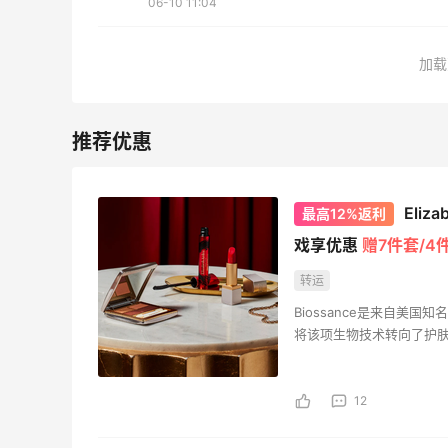
06-10 11:04
么时候开始？
1
3
08月06日
加载
下
碳水快乐｜童年回忆李先生牛肉面🍜
1
3
08月06日
Eli
最高12%返利
戏享优惠
赠7件套/4
转运
Biossance是来自美
将该项生物技术转向了护
今Biossance使得该
肤品品牌。
12