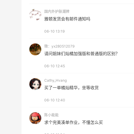
RFM Denim
国内外护肤潮牌
6%返利
雅顿发货会有邮件通知吗
85人获得返利
06-10 13:19
微：yx280512079
请问姐妹们灿橘加强版和普通版的区别？
秋天的第1杯安排上｜库迪生椰拿铁叠55
06-10 12:45
海淘返利
0
1
08月07日
Cathy_Hvang
买了一单橘灿精华，坐等收货
感
开奖｜社区7月常规主题活动名单公布
06-10 12:40
陈小能能
0
2
08月06日
求个完美凑单作业，不懂怎么买
Bobbi Brown美网2026黑五海淘活动什