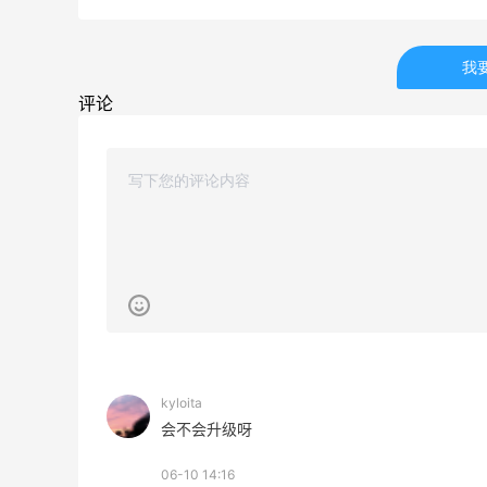
低至5折+部分额外8.5折
Bluemercury
我
评论
ERGO Baby
4%返利
62人获得返利
Belly Bandit
4%返利
42人获得返利
kyloita
TIMEBEAM (US)
会不会升级呀
最高10%返利
282人获得返利
06-10 14:16