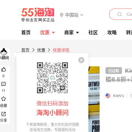
中国站
首页
优惠
商家
社区
攻略
转
首页
优惠
优惠详情
K
已过期
0
槛6.5折
11
Kiehl's
|
微信扫码添加
收藏
海淘小顾问
分享
下单疑难解答，重大折扣及时提醒
进海淘交流群，专属福利活动