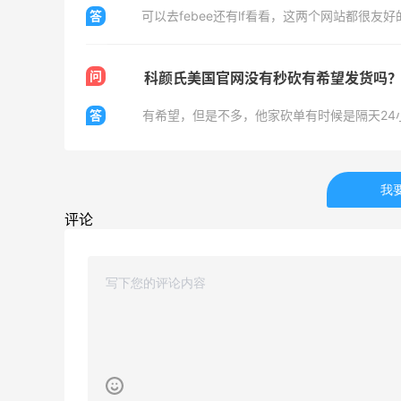
答
可以去febee还有lf看看，这两个网站都很友好
1
1
08月06日
问
科颜氏美国官网没有秒砍有希望发货吗
Bobbi Brown美网2026黑五海淘活动什
答
有希望，但是不多，他家砍单有时候是隔天24
么时候开始？
3
1
08月06日
我
碳水快乐｜童年回忆李先生牛肉面🍜
评论
3
3
08月06日
户外运动防-晒｜蜜丝婷开挂摇摇乐实测
🏃
3
2
08月06日