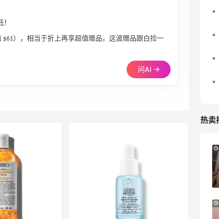
低！
礼（价值 $61），相当于折上再享超值赠品，这波赠品跟白捡一
问AI →
热卖
5小时
Sandro us：限时闪促！法式美衣精选
低至2折 千鸟格连衣裙$95
Sandro us
【55专享】Base Blu：时尚上新热卖 关注
3天17小时
PRADA、LOEWE、加拿大鹅等