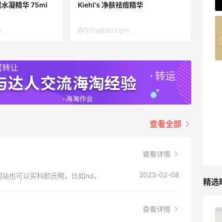
62人获得返利
 丰润保湿水凝精华 75ml
Kiehl's 净肤祛痘精华
Belly Bandit
m
@55haitao.com
4%返利
42人获得返利
TIMEBEAM (US)
最高10%返利
282人获得返利
查看全部
RFM Denim
6%返利
85人获得返利
查看详情
2023-02-08
站也可以买科颜氏啊，比如nd。
精选
查看详情
Evelom卸妆膏--卸妆膏中的“爱马仕”