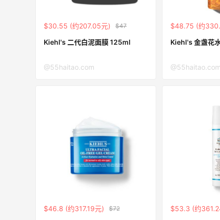
满赠正装橘子眼霜+精华唇蜜等好礼
Bobbi Brown
$30.55 (约207.05元)
$48.75 (约330
$47
Diesel Europe：折扣区上新热卖！入手包
2天17小时
Kiehl's 二代白泥面膜 125ml
Kiehl's 金
袋、服饰、鞋履等
低至5折
@55haitao.com
@55haitao.co
Diesel Europe
5小时
Maje US：限时闪促！入手明星同款服饰
精选低至2折
Maje US
Mac Duggal
$46.8 (约317.19元)
$53.3 (约361.
$72
最高2%返利