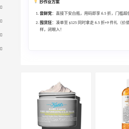
抄作业方案
尝鲜党
：直接下安白瓶，用码即享 6.5 折，门槛超
囤货狂
：凑单至 $125 同时拿走 6.5 折+9 件
样，闭眼入！
、
adidas HK：精选正价产品促销！入球
3天17小时
衣、金属银跆拳道鞋等
2件8折 叠加满HK$1800-100
adidas HK
【55专享】Bobbi Brown 美网：美妆礼
4天11小时
遇！满$150立省$50