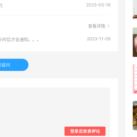
2023-03-16
的
4
08月05日
查看详情
？
FWRD黑五2026海淘奢侈品折扣力度大
2023-11-09
小时后才会通知。。。
吗？
3
08月05日
要提问
FWRD美网2026黑五海淘活动什么时候
开始？
3
08月05日
【黑五海淘攻略】Bobbi Brown黑五
2026海淘折扣预测！
1
08月05日
登录后发表评论