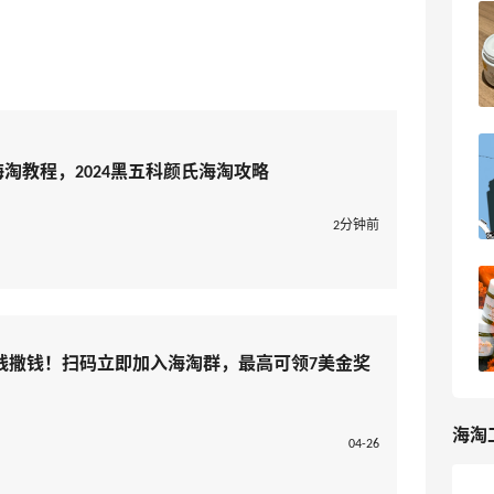
科颜氏高保湿急护霜与白罐面霜区别在
哪？
4
海淘爱问
科颜氏美网2025黑五海淘打几折？
网海淘教程，2024黑五科颜氏海淘攻略
Kiehl's 美网黑五海淘经验分享
5
浪里一条鱼
2分钟前
2024黑五海淘Kiehl's科颜氏官网打几
折？科颜氏官网黑五海淘攻略
2
浪里一条鱼
线撒钱！扫码立即加入海淘群，最高可领7美金奖
海淘
04-26