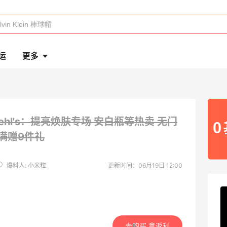
运
更多
iehl's：提亮焕肤专场 安白瓶等热卖
无门
+满赠9件礼
爆料人: 小米粒
更新时间：06月19日 12:00
去购买 拿返利