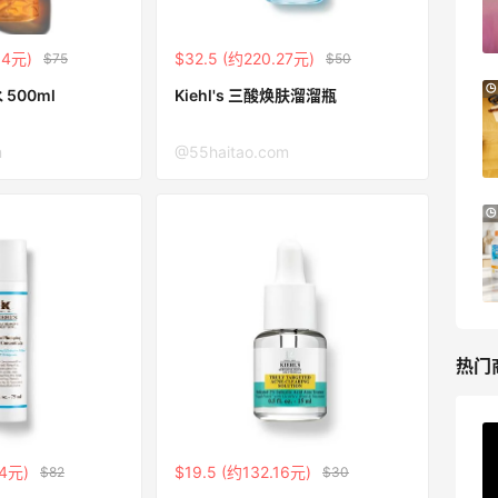
享9折优惠
Base Blu
.4元)
$32.5 (约220.27元)
$75
$50
Bloomingdales：时尚热卖！入手珑骧、
3天5小时
盏花水 500ml
Kiehl's 三酸焕肤溜溜瓶
Tory Burch、拉夫劳伦等
每满$100返$25礼卡
m
@55haitao.com
Bloomingdales
Bloomingdales：美妆大促！入手 Dior、
3天5小时
Prada、TF 等
满$200享8.5折优惠+部分送好礼
Bloomingdales
热门
ERGO Baby
24元)
$19.5 (约132.16元)
$82
$30
4%返利