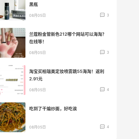
黑瓶
3
08月05日
兰蔻粉金管新色212哪个网站可以海淘？
在线等！
3
08月05日
淘宝买柏瑞美定妆喷雾跳55海淘！返利
2.91元
4
08月05日
吃到了干煸炒面，好吃诶
4
08月05日