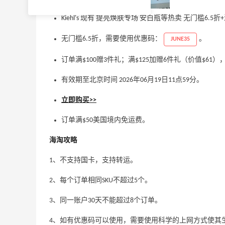
Kiehl's 现有 提亮焕肤专场 安白瓶等热卖 无门槛6.5
无门槛6.5折，需要使用优惠码：
。
JUNE35
订单满$100赠3件礼；满$125加赠6件礼（价值$6
有效期至北京时间 2026年06月19日11点59分。
立即购买>>
订单满$50美国境内免运费。
海淘攻略
1、不支持国卡，支持转运。
2、每个订单相同SKU不超过5个。
3、同一账户30天不能超过8个订单。
4、如有优惠码可以使用，需要使用科学的上网方式使其