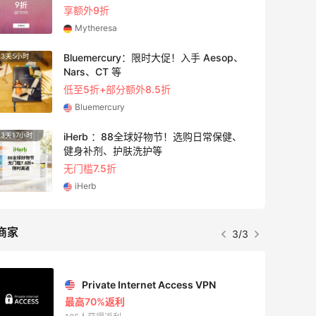
享额外9折
Mytheresa
Bluemercury：限时大促！入手 Aesop、
3天5小时
2天17
Nars、CT 等
低至5折+部分额外8.5折
Bluemercury
iHerb ：88全球好物节！选购日常保健、
3天17小时
5小时
健身补剂、护肤洗护等
无门槛7.5折
iHerb
商家
3/3
Private Internet Access VPN
最高70%返利