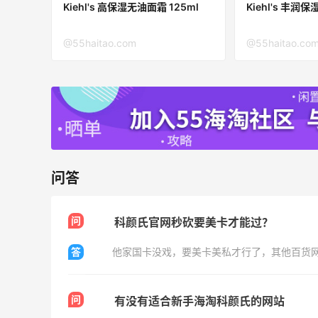
6013人成功下单
Kiehl's 高保湿无油面霜 125ml
Kiehl's
Biōkreativ
@55haitao.com
@55haitao.co
30%返利
54人获得返利
Eileen Fisher
最高2%返利
5134人获得返利
问答
Matte Collection
最高3%返利
510人获得返利
问
科颜氏官网秒砍要美卡才能过？
答
他家国卡没戏，要美卡美私才行了，其他百货网
问
有没有适合新手海淘科颜氏的网站
开奖｜社区7月常规主题活动名单公布