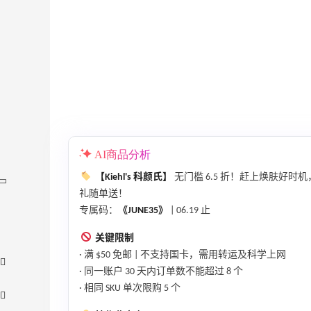
AI商品分析
【Kiehl's 科颜氏】
无门槛 6.5 折！赶上焕肤好时机
礼随单送！
专属码：
《JUNE35》
| 06.19 止
关键限制
· 满 $50 免邮 | 不支持国卡，需用转运及科学上网
· 同一账户 30 天内订单数不能超过 8 个
· 相同 SKU 单次限购 5 个