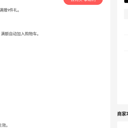
折+满赠9件礼。
1），满额自动加入购物车。
商家
生效。