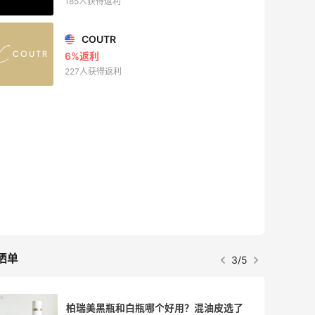
185人获得返利
COUTR
6%返利
227人获得返利
晒单
3/5
柏瑞美黑瓶和白瓶哪个好用？混油皮选了