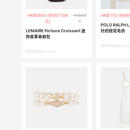
285人获得返利
HK$6560 (约5677.68
HK$1110 (约96
HK$820
RFM Denim
元)
0
6%返利
POLO RALPH
86人获得返利
LEMAIRE Fortune Croissant 迷
针织绞花毛衣
你皮革单肩包
@55haitao.co
@55haitao.com
除了面膜，我还薅到面霜、粉底液、润肤
乳、安睡裤等等
1
1
08月07日
再来我的面膜羊毛分享～又薅到了10片面
膜+2片眼膜
1
1
08月07日