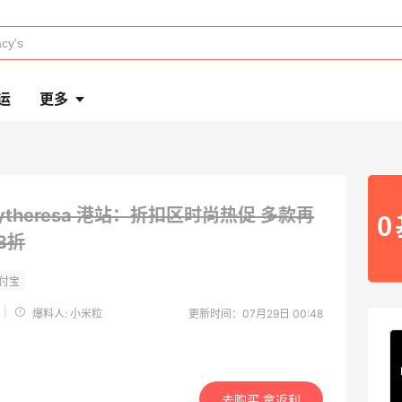
运
更多
ytheresa 港站：折扣区时尚热促 多款再
3折
|
爆料人: 小米粒
更新时间：07月29日 00:48
去购买 拿返利