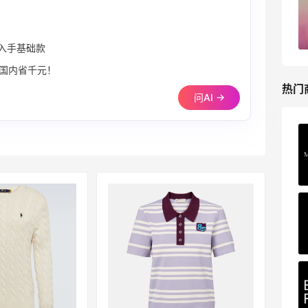
精选低至6折
基础款印花T恤$21.99
Patagonia
入手基础款
比国内省千元！
热门
问AI →
Private Internet Access VPN
最高70%返利
185人获得返利
COUTR
6%返利
227人获得返利