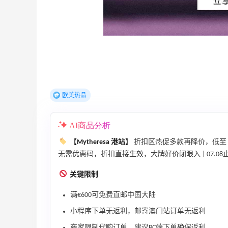
Macy's：Lancome 兰蔻美妆大促低至5折
13天17小时
满赠三重好礼
低门槛入手7件套
Macy's
欧美热品
【55专享】Base Blu：时尚上新热卖 关注
3天2小时
PRADA、LOEWE、加拿大鹅等
AI商品分析
享9折优惠
【Mytheresa 港站】
折扣区热促多款再降价，低至
Base Blu
无需优惠码，折扣直接生效，大牌好价闭眼入 | 07.08
Bluemercury：限时大促！入手 Aesop、
2天14小时
关键限制
Nars、CT 等
低至5折+部分额外8.5折
满€600可免费直邮中国大陆
Bluemercury
小程序下单无返利，邮寄澳门站订单无返利
Bloomingdales：时尚热卖！入手珑骧、
2天14小时
商家限制代购订单，建议PC端下单确保返利