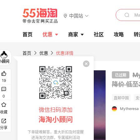
中国站
首页
优惠
商家
社区
攻略
转
首页
优惠
优惠详情
M
已过期
19
降价
低至
0
Mytheresa
微信扫码添加
收藏
海淘小顾问
分享
下单疑难解答，重大折扣及时提醒
进海淘交流群，专属福利活动