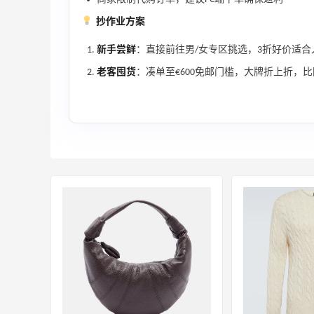
Tory Burch、拉夫劳伦等
抄作业方案
每满$100返$25礼卡
Bloomingdales
新手尝鲜
：直接前往男/女专区挑选，3折好价适合
老客囤货
：凑单至€600免邮门槛，大牌折上折，
ERGO Baby
4%返利
62人获得返利
Belly Bandit
4%返利
42人获得返利
TIMEBEAM (US)
最高10%返利