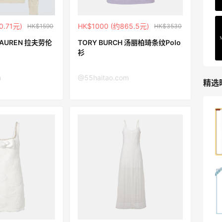
0.71元)
HK$1000 (约865.5元)
HK$1590
HK$3530
 LAUREN 拉夫劳伦
TORY BURCH 汤丽柏琦条纹Polo
衫
m
@55haitao.com
精选
哈哈，这杯霸王茶姬买得真划算！
1
08月07日
Dr.Levy精华效果给到夯
1
08月07日