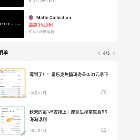
5137人获得返利
Matte Collection
最高3%返利
510人获得返利
晒单
4/5
薅到了！！星巴克焦糖玛奇朵0.01元拿下
1
08月07日
秋天的第1杯安排上｜库迪生椰拿铁叠55
海淘返利
1
08月07日