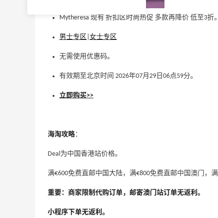
Mytheresa 现有 折扣区时尚热促 多款再降价 低至3折
男士专区
|
女士专区
无需使用优惠码。
有效期至北京时间 2026年07月29日06点59分。
立即购买>>
海淘攻略
：
Deal为中国香港站价格。
满€600免费直邮中国大陆，满€800免费直邮中国澳门，满
重要：商家限制代购订单，邮寄澳门站订单无返利。
小程序下单无返利。