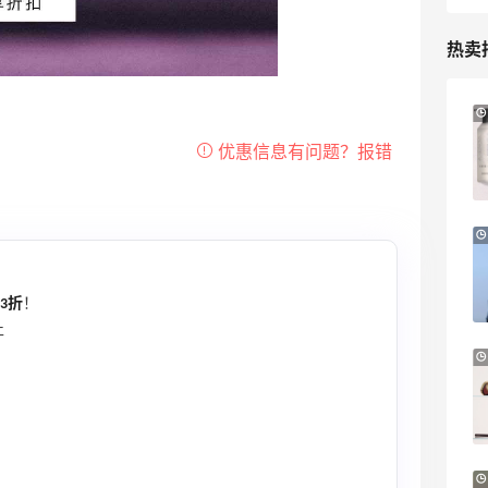
热卖
iHerb ：88全球好物节！选购日常保健、
3天2小时
健身补剂、护肤洗护等
无门槛7.5折
iHerb
Macy's：美妆精选10日闪促 低至5折+免
9天17小时
邮
关注兰蔻、雅诗兰黛等 每日更新
3折
！
Macy's
止
LN-CC：限时大促！入手 Ganni、Acne、
4天2小时
西太后等
低至4折+额外8折
LN-CC
Patagonia：巴塔美官夏季大促 运动服饰
24天2小时