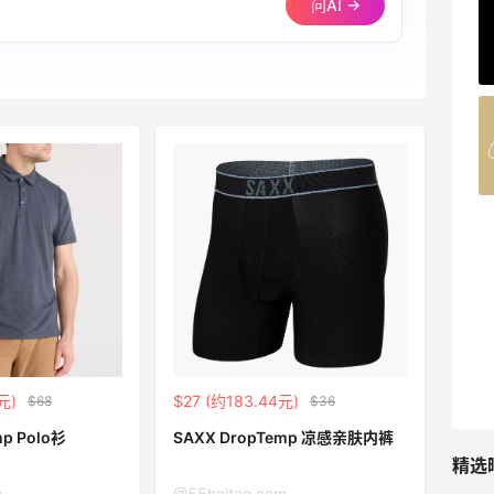
问AI →
ERGO Baby
4%返利
62人获得返利
Belly Bandit
4%返利
42人获得返利
TIMEBEAM (US)
最高10%返利
282人获得返利
RFM Denim
6%返利
85人获得返利
元)
$27 (约183.44元)
$68
$36
mp Polo衫
SAXX DropTemp 凉感亲肤内裤
精选
m
@55haitao.com