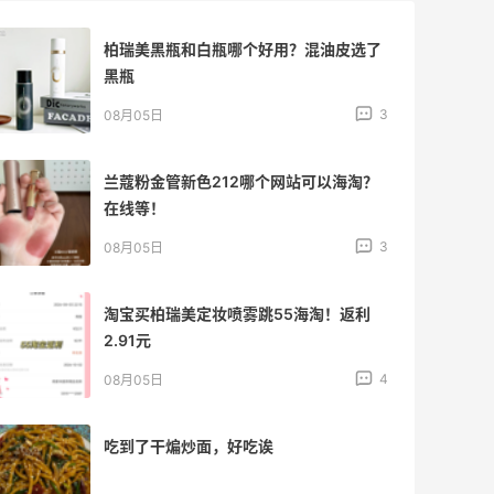
柏瑞美黑瓶和白瓶哪个好用？混油皮选了
黑瓶
3
08月05日
兰蔻粉金管新色212哪个网站可以海淘？
在线等！
3
08月05日
淘宝买柏瑞美定妆喷雾跳55海淘！返利
2.91元
4
08月05日
吃到了干煸炒面，好吃诶