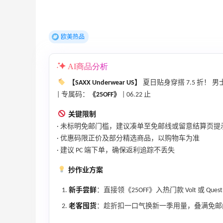
【55专享】Bobbi Brown 美网：美妆礼
4天10小时
遇！满$150立省$50
满赠正装橘子眼霜+精华唇蜜等好礼
欧美热品
Bobbi Brown
AI商品分析
Diesel Europe：折扣区上新热卖！入手包
2天16小时
袋、服饰、鞋履等
【SAXX Underwear US】
夏日贴身穿搭 7.5 折
低至5折
| 专属码：
《25OFF》
| 06.22 止
Diesel Europe
关键限制
4小时
· 未标明免邮门槛，建议凑单至免邮线或留意结算页提
Maje US：限时闪促！入手明星同款服饰
· 优惠码限正价及部分精选商品，以购物车为准
精选低至2折
· 建议 PC 端下单，确保返利追踪不丢失
Maje US
抄作业方案
新手尝鲜
：直接领《25OFF》入热门款 Volt 或 
老客囤货
：趁折扣一口气换新一季用量，叠满免邮