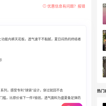
【55专享】Base Blu：时尚上新热卖 关注
3天16小时
PRADA、LOEWE、加拿大鹅等
享9折优惠
Base Blu
Columbia Sportswear：夏季大促！哥伦
6天4小时
比亚运动热卖
！ 男士功能内裤天花板，透气速干不黏腻，夏日闷热的终结者
低至6折
Columbia Sportswear
Bloomingdales：美妆大促！入手 Dior、
3天4小时
示
Prada、TF 等
满$200享8.5折优惠+部分送好礼
Bloomingdales
热门
Quest 系列，感受专利“球袋”设计，穿过就回不去
门槛，比原价省下一件T恤钱，透气面料为盛夏备足弹药