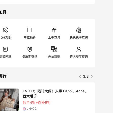
工具
尺码对照
单位换算
汇率查询
关税税率查询
翻译网站
保质期查询
外语对照
跨境额度查询
排行
3/3
LN-CC：限时大促！入手 Ganni、Acne、
4天16小时
3天16
西太后等
低至4折+额外8折
LN-CC