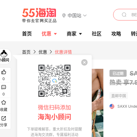
中国站
首页
优惠
商家
社区
攻略
转
首页
优惠
优惠详情
S
已过期
0
热卖
享7
0
SAXX Unde
微信扫码添加
收藏
海淘小顾问
分享
下单疑难解答，重大折扣及时提醒
进海淘交流群，专属福利活动