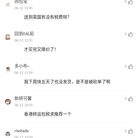
肉包宝
0
06-12 12:45
送到英国有没有税费呀？
回到0从前
0
06-12 12:31
才买完又降价了！
多小布~
0
06-12 11:09
我下周快五天了也没发货，是不是被砍单了啊
新妍可馨
0
06-12 10:05
香港转运包税求推荐一个
risotada
0
06-12 10:00