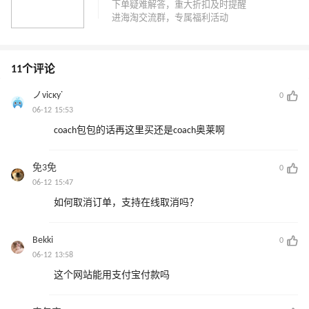
11个评论
ノvicκy˙
0
06-12 15:53
coach包包的话再这里买还是coach奥莱啊
免3免
0
06-12 15:47
如何取消订单，支持在线取消吗？
Bekki
0
06-12 13:58
这个网站能用支付宝付款吗