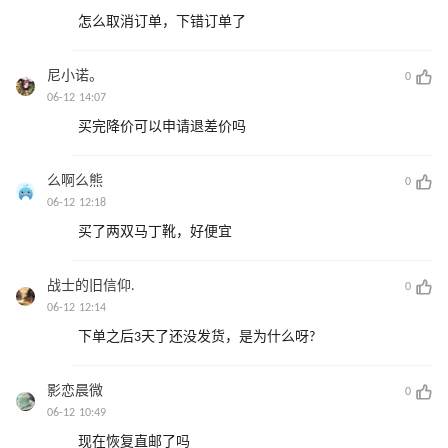
怎么取消订单，下错订单了
尼小诺。
0
06-12 14:07
买完降价可以申请退差价吗
么啊么熊
0
06-12 12:18
买了两双马丁靴，好便宜
战士的旧信仰.
0
06-12 12:14
下单之后3天了还没发货，是为什么呀?
影恋晨微
0
06-12 10:49
现在恢复直邮了吗