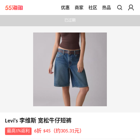
优惠
商家
社区
热品
带你去官网买正品
已过期
Levi's 李维斯 宽松牛仔短裤
最高1%返利
6折 $45（约305.31元）