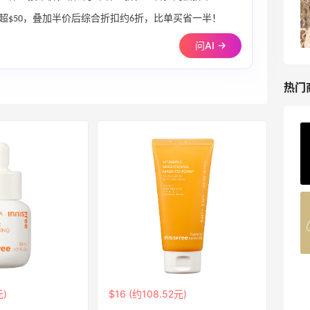
TOTEME、ZIMMERMAN 等
值超$50，叠加半价后综合折扣约6折，比单买省一半！
享额外9折
Mytheresa
问AI →
热门
ERGO Baby
4%返利
62人获得返利
Belly Bandit
4%返利
42人获得返利
TIMEBEAM (US)
元)
$16 (约108.52元)
最高10%返利
285人获得返利