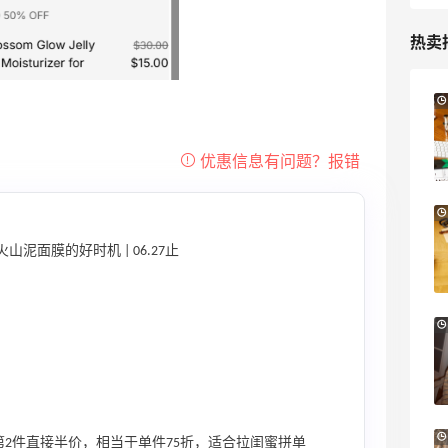
热卖
Columbia Sportswear：夏季大促！哥伦
5天15小时
比亚运动热卖
低至6折
Columbia Sportswear
【55专享】Base Blu：时尚上新热卖 关注
3天3小时
PRADA、LOEWE、加拿大鹅等
泥面膜的好时机 | 06.27止
享9折优惠
Base Blu
Bloomingdales：美妆大促！入手 Dior、
2天15小时
Prada、TF 等
满$200享8.5折优惠+部分送好礼
Bloomingdales
Mytheresa：折扣区时尚上新热卖 关注
10天9小时
2件直接半价，相当于单件75折，适合拉闺蜜拼单