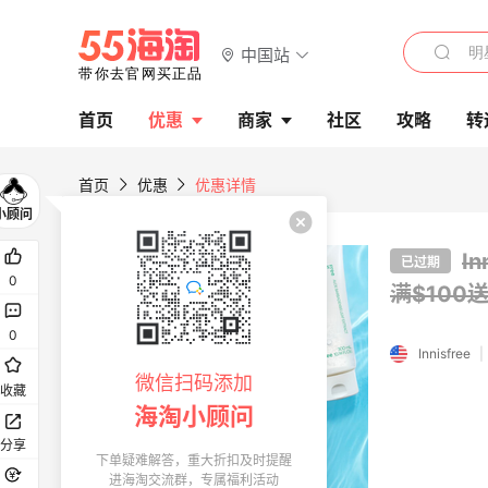
中国站
首页
优惠
商家
社区
攻略
转
首页
优惠
优惠详情
I
已过期
0
满$100
0
Innisfree
|
微信扫码添加
收藏
海淘小顾问
分享
下单疑难解答，重大折扣及时提醒
进海淘交流群，专属福利活动