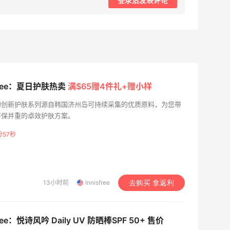
登录后发表评论
sfree：夏日护肤热卖
满$65赠4件礼+赠小样
的创新护肤系列源自韩国济州岛可持续采集的优质原料，为您带
环保并重的卓效护肤方案。
分56秒
13小时前
Innisfree
去购买 拿返利
free：悦诗风吟 Daily UV 防晒棒SPF 50+ 售价