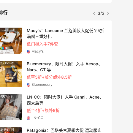
排行
3/3
Macy's：Lancome 兰蔻美妆大促低至5折
13天18小时
3天21
满赠三重好礼
低门槛入手7件套
Macy's
Bluemercury：限时大促！入手 Aesop、
2天15小时
2天15
Nars、CT 等
低至5折+部分额外8.5折
Bluemercury
LN-CC：限时大促！入手 Ganni、Acne、
4天3小时
3天3小
西太后等
低至4折+额外8折
LN-CC
Patagonia：巴塔美官夏季大促 运动服饰
24天3小时
9天18