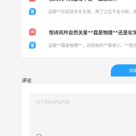
可莎蜜儿的恰巴塔，味道有点怪怪的
答
这款**比较适合冬天用，用了之后不会卡粉，
4
1
08月07日
问
悦诗风吟自然关爱**霜是物理**还是化学
羊毛薅的实在有点多～积攒的最后一篇羊
答
这款**霜是物理**，对皮肤的**害很小，**肌
毛贴啦
3
1
08月07日
我
评论