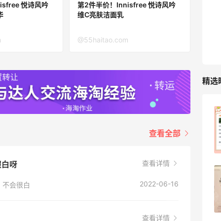
sfree 悦诗风吟
第2件半价！Innisfree 悦诗风吟
华
维C亮肤洁面乳
RFM Denim
6%返利
m
@55haitao.com
85人获得返利
精选
除了面膜，我还薅到面霜、粉底液、润肤
乳、安睡裤等等
查看全部
1
08月07日
查看详情
假白呀
再来我的面膜羊毛分享～又薅到了10片面
2022-06-16
，不会很白
膜+2片眼膜
1
08月07日
查看详情