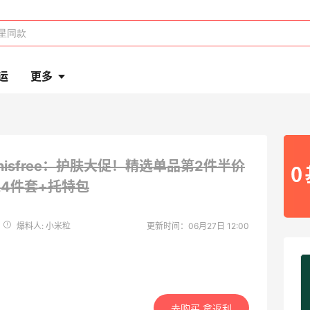
运
更多
nnisfree：护肤大促！精选单品第2件半价
送4件套+托特包
爆料人: 小米粒
更新时间：06月27日 12:00
去购买 拿返利