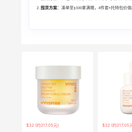
邮
囤货方案
：凑单至$100拿满赠，4件套+托特包价
关注兰蔻、雅诗兰黛等 每日更新
Macy's
Mac Duggal
最高2%返利
6028人成功下单
Biōkreativ
30%返利
54人获得返利
Eileen Fisher
$32 (约217.05元)
$32 (约217.05
最高2%返利
5137人获得返利