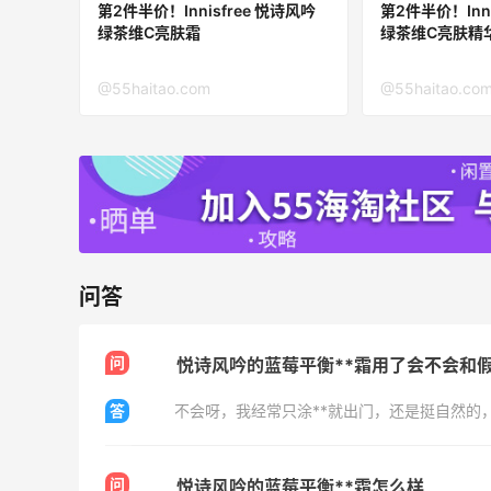
第2件半价！Innisfree 悦诗风吟
第2件半价！Inni
绿茶维C亮肤霜
绿茶维C亮肤精
Matte Collection
最高3%返利
@55haitao.com
@55haitao.co
510人获得返利
又去皮爷喝下午茶了，香蕉布朗尼超好吃
呀
问答
4
1
08月07日
问
悦诗风吟的蓝莓平衡**霜用了会不会和
山缓缓火锅，锅底够味，牛肉实在
答
不会呀，我经常只涂**就出门，还是挺自然的
3
1
08月07日
问
悦诗风吟的蓝莓平衡**霜怎么样