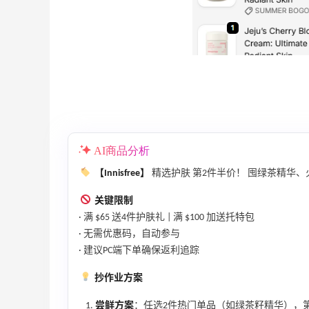
折
【55专享】Bobbi Brown 美网：美妆礼
3天21小时
遇！满$150立省$50
满赠正装橘子眼霜+精华唇蜜等好礼
Bobbi Brown
Bloomingdales：时尚热卖！入手珑骧、
2天15小时
AI商品分析
Tory Burch、拉夫劳伦等
【Innisfree】
精选护肤 第2件半价！ 囤绿茶精华、火山
每满$100返$25礼卡
Bloomingdales
关键限制
· 满 $65 送4件护肤礼 | 满 $100 加送托特包
、
iHerb ：88全球好物节！选购日常保健、
3天3小时
· 无需优惠码，自动参与
健身补剂、护肤洗护等
· 建议PC端下单确保返利追踪
无门槛7.5折
iHerb
抄作业方案
Macy's：美妆精选10日闪促 低至5折+免
9天18小时
尝鲜方案
：任选2件热门单品（如绿茶籽精华），第