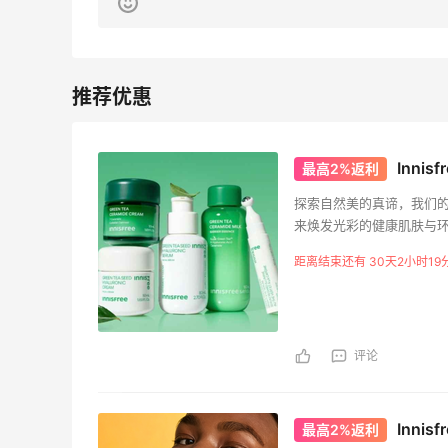
Inni
最高2%返利
探索自然美的真谛，我们
来焕发光彩的健康肌肤与
距离结束还有 30天2小时19
评论
Innis
最高2%返利