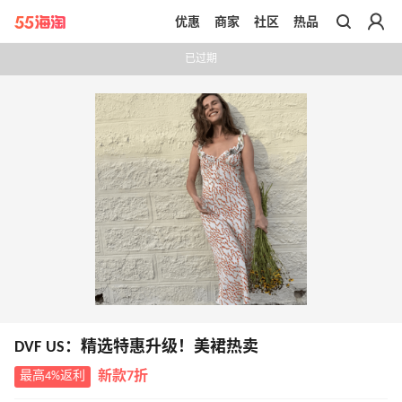
优惠
商家
社区
热品
带你去官网买正品
已过期
DVF US：精选特惠升级！美裙热卖
最高4%返利
新款7折