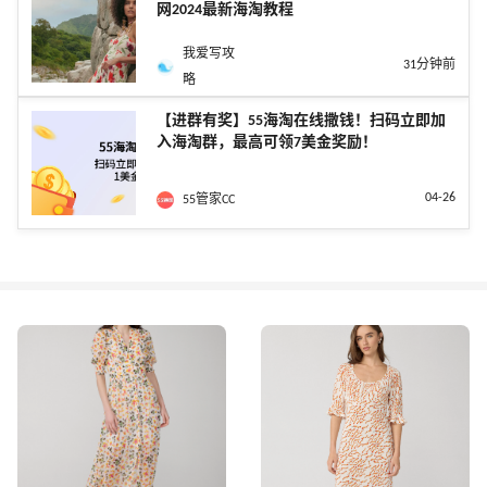
网2024最新海淘教程
我爱写攻
31分钟前
略
【进群有奖】55海淘在线撒钱！扫码立即加
入海淘群，最高可领7美金奖励！
04-26
55管家CC