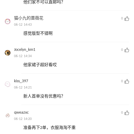
他们家不可以直邮吗？
猫小九的蔷薇花
0
06-12 14:43
感觉版型不错啊
Jocelyn_km1
0
06-12 14:34
他家裙子超好看哎
kiss_397
0
06-12 14:21
新人首单没有优惠吗？
qweazxc
0
06-12 14:20
准备再下2单，衣服海淘不重