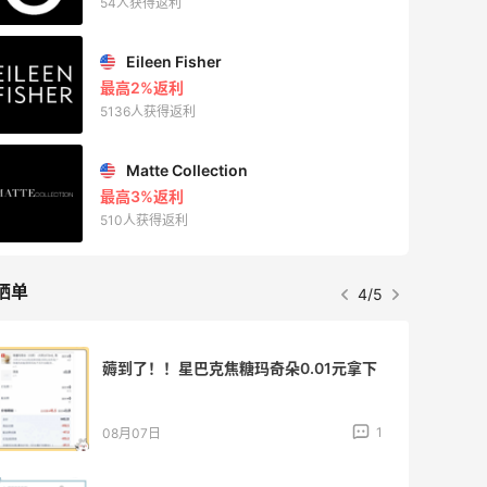
54人获得返利
Eileen Fisher
最高2%返利
5136人获得返利
Matte Collection
最高3%返利
510人获得返利
晒单
4/5
薅到了！！星巴克焦糖玛奇朵0.01元拿下
1
08月07日