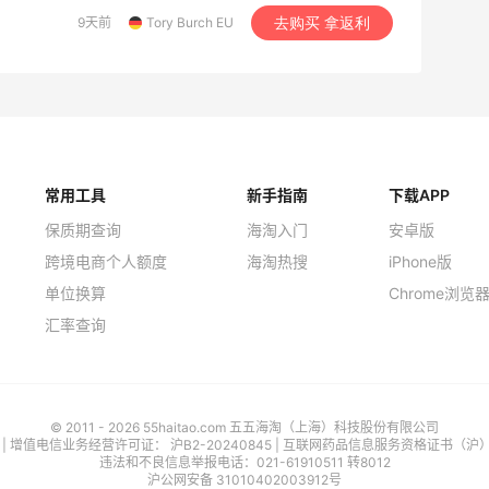
9天前
Tory Burch EU
去购买 拿返利
常用工具
新手指南
下载APP
保质期查询
海淘入门
安卓版
跨境电商个人额度
海淘热搜
iPhone版
单位换算
Chrome浏览
汇率查询
© 2011 - 2026 55haitao.com 五五海淘（上海）科技股份有限公司
号
| 增值电信业务经营许可证：
沪B2-20240845
|
互联网药品信息服务资格证书（沪）-经
违法和不良信息举报电话：021-61910511 转8012
沪公网安备 31010402003912号