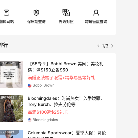
翻译网站
保质期查询
外语对照
跨境额度查询
排行
1/3
【55专享】Bobbi Brown 美网：美妆礼
3天23小时
遇！满$150立省$50
满赠正装橘子眼霜+精华唇蜜等好礼
Bobbi Brown
Bloomingdales：时尚热卖！入手珑骧、
2天17小时
Tory Burch、拉夫劳伦等
每满$100返$25礼卡
Bloomingdales
Columbia Sportswear：夏季大促！哥伦
5天17小时