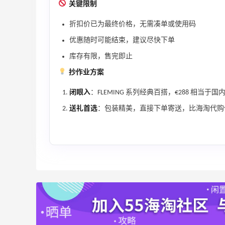
满赠三重好礼
关键限制
低门槛入手7件套
折扣价已为最终价格，无需凑单或使用码
Macy's
优惠随时可能结束，建议尽快下单
Bluemercury：限时大促！入手 Aesop、
2天17小时
库存有限，售完即止
Nars、CT 等
低至5折+部分额外8.5折
抄作业方案
Bluemercury
闭眼入
：FLEMING 系列经典百搭，€288 相
送礼首选
：包装精美，直接下单寄送，比海淘代购
ERGO Baby
4%返利
62人获得返利
Belly Bandit
4%返利