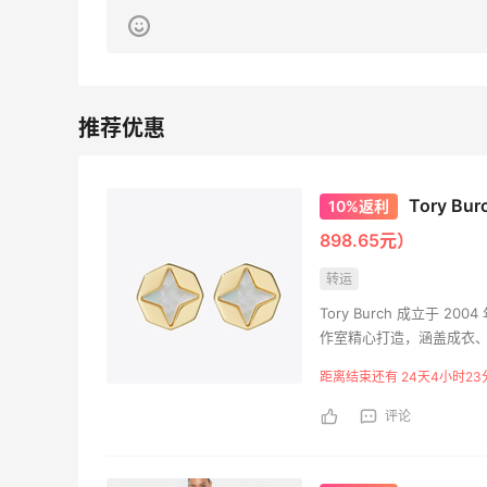
再来我的面膜羊毛分享～又薅到了10片面
膜+2片眼膜
1
1
08月07日
京东薅面膜太爽啦～每天都可以收货面膜
Tory B
10%返利
1
1
08月07日
898.65元）
Origins悦木之源美网海淘攻略，Origins
转运
海淘教程
Tory Burch 成立于
作室精心打造，涵盖成衣、
1
1
08月07日
经济赋能为使命。2009年
距离结束还有 24天4小时23
造基业长青的事业。
评论