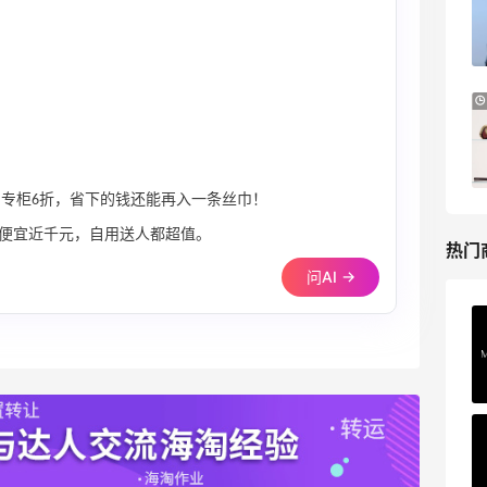
礼盒
HK$2500（约2158.25元）
Harrods APAC
Macy's：8月好物热卖精选 时尚、美妆上
24天5小时
新
持续更新
Macy's
当于国内专柜6折，省下的钱还能再入一条丝巾！
便宜近千元，自用送人都超值。
热门
问AI →
Private Internet Access VPN
最高70%返利
185人获得返利
COUTR
6%返利