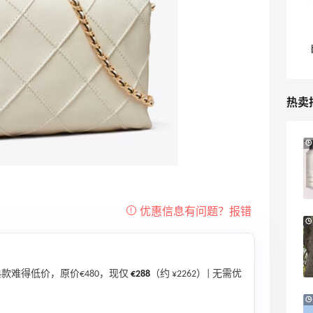
热卖
LN-CC：限时大促！入手 Ganni、Acne、
4天5小时
西太后等
低至4折+额外8折
LN-CC
iHerb ：88全球好物节！选购日常保健、
3天5小时
健身补剂、护肤洗护等
无门槛7.5折
iHerb
款难得低价，原价€480，现仅
€288
（约 ¥2262）| 无需优
预售！Harrods 2026 高端美妆圣诞日历
23天12小时