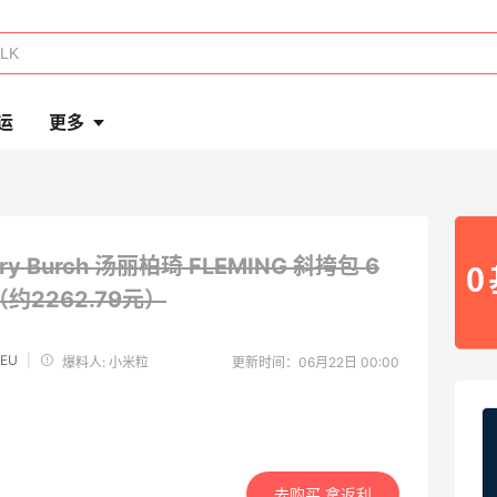
运
更多
ory Burch 汤丽柏琦 FLEMING 斜挎包
6
（约2262.79元）
 EU
|
爆料人: 小米粒
更新时间：06月22日 00:00
去购买 拿返利