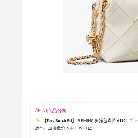
Mytheresa：折扣区时尚上新热卖 关注
10天11小时
TOTEME、ZIMMERMAN 等
享额外9折
Mytheresa
【55专享】Base Blu：时尚上新热卖 关注
3天5小时
PRADA、LOEWE、加拿大鹅等
AI商品分析
享9折优惠
Base Blu
【Tory Burch EU】
FLEMING 斜挎包直降
€192
！经典
惠码，直接低价入手 | 06.21止
Macy's：Lancome 兰蔻美妆大促低至5折
13天20小时