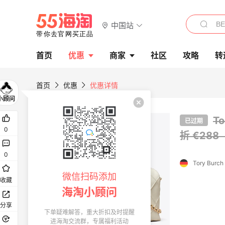
中国站
首页
优惠
商家
社区
攻略
转
首页
优惠
优惠详情
T
已过期
0
折 €288
0
Tory Burch
微信扫码添加
收藏
海淘小顾问
分享
下单疑难解答，重大折扣及时提醒
进海淘交流群，专属福利活动