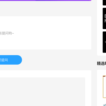
227人获得返利
有提问哟~
要提问
精选
哈哈，这杯霸王茶姬买得真划算！
1
08月07日