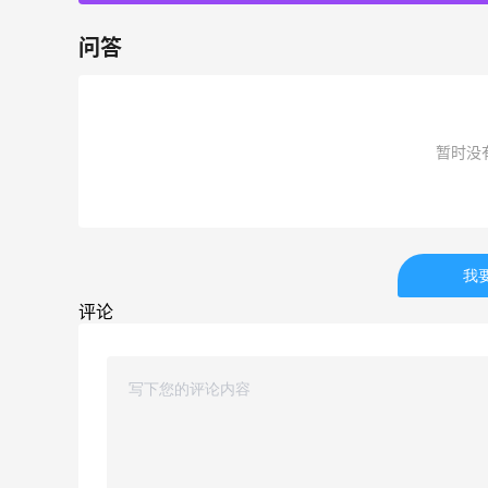
42人获得返利
问答
TIMEBEAM (US)
最高10%返利
285人获得返利
暂时没
RFM Denim
6%返利
85人获得返利
我
评论
除了面膜，我还薅到面霜、粉底液、润肤
乳、安睡裤等等
0
1
08月07日