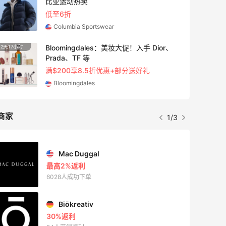
比亚运动热卖
低至6折
Columbia Sportswear
Bloomingdales：美妆大促！入手 Dior、
2天17小时
Prada、TF 等
满$200享8.5折优惠+部分送好礼
Bloomingdales
商家
1/3
Mac Duggal
最高2%返利
6028人成功下单
Biōkreativ
30%返利