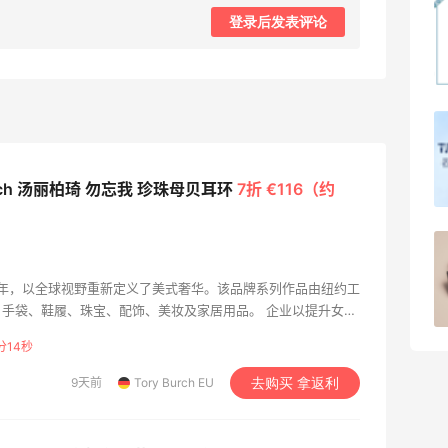
Dr.Levy精华效果给到夯
登录后发表评论
1
08月07日
Julian Bakery乳清蛋白棒 | 配料干净到感
人！
urch 汤丽柏琦 勿忘我 珍珠母贝耳环
7折 €116（约
1
08月07日
第二单也薅到了！！星巴克4.5拿下焦糖
玛奇朵
 2004 年，以全球视野重新定义了美式奢华。该品牌系列作品由纽约工
手袋、鞋履、珠宝、配饰、美妆及家居用品。 企业以提升女性
1
08月07日
创立的Tory Burch基金会持续助力美国女性创业者，为她们打
分13秒
9天前
Tory Burch EU
去购买 拿返利