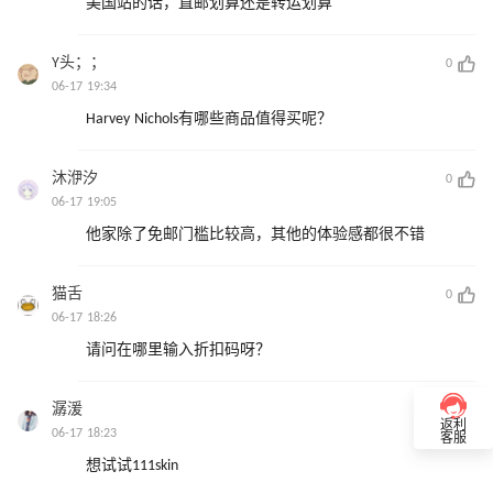
美国站的话，直邮划算还是转运划算
Y头；；
0
06-17 19:34
Harvey Nichols有哪些商品值得买呢？
沐洢汐
0
06-17 19:05
他家除了免邮门槛比较高，其他的体验感都很不错
猫舌
0
06-17 18:26
请问在哪里输入折扣码呀？
潺湲
0
返利
06-17 18:23
客服
想试试111skin