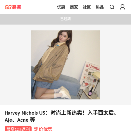
优惠
商家
社区
热品
带你去官网买正品
已过期
Harvey Nichols US：时尚上新热卖！入手西太后、
Aje、Acne 等
最高12%返利
定价优势