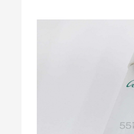
Bloomingdales：时尚热卖！入手珑骧、
3天14小时
Tory Burch、拉夫劳伦等
每满$100返$25礼卡
Bloomingdales
iHerb ：88全球好物节！选购日常保健、
4天2小时
健身补剂、护肤洗护等
无门槛7.5折
iHerb