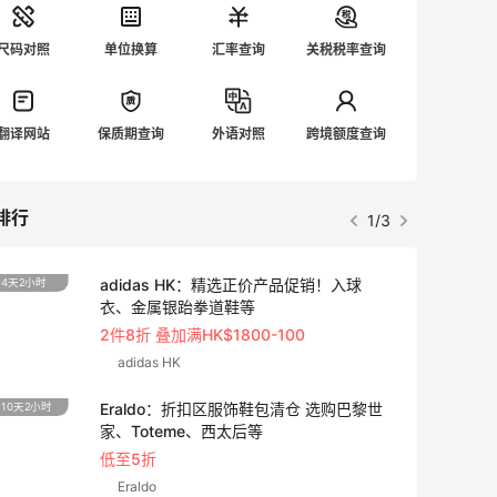
尺码对照
单位换算
汇率查询
关税税率查询
翻译网站
保质期查询
外语对照
跨境额度查询
排行
2/3
14小时
3天14
Sandro us：限时闪促！法式美衣精选
低至2折 千鸟格连衣裙$95
Sandro us
【55专享】Base Blu：时尚上新热卖 关注
4天2小时
4天2小
PRADA、LOEWE、加拿大鹅等
享9折优惠
Base Blu