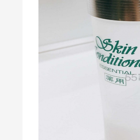
COUTR
6%返利
227人获得返利
”
柏瑞美黑瓶和白瓶哪个好用？混油皮选了
黑瓶
4