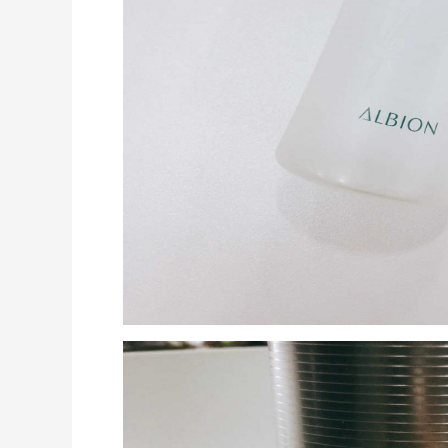
Sephora：8月美妆满赠及折扣详情汇总更
1个月2天
新
每档门槛、折扣码及赠品一览
Sephora
预售！Harrods 2026 高端美妆圣诞日历
24天9小时
礼盒
HK$2500（约2158.25元）
Harrods APAC
Private Internet Access VPN
最高70%返利
185人获得返利