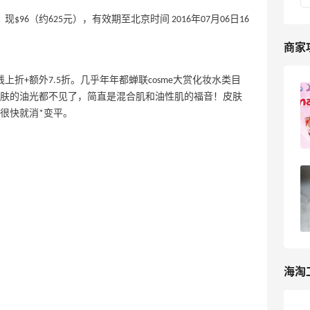
25，现$96（约625元），有效期至北京时间 2016年07月06日16
商家
上折+额外7.5折。几乎年年都蝉联cosme大赏化妆水类目
iMomoko海淘攻略，日韩美妆护肤美国
肤的油光都不见了，简直是混合肌和油性肌的福音！皮肤
官网海淘教程！
很快就消*变平。
1
我爱写攻略
小众海淘网站--imomoko 可以海淘日韩
商品的美国网站
pink1990
44
海淘