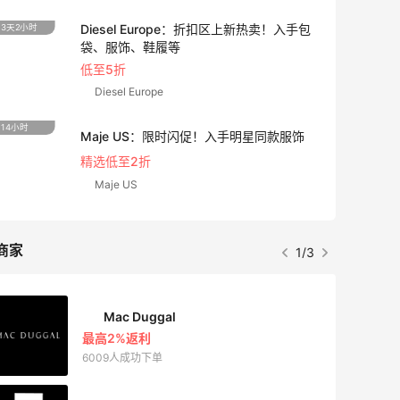
Bloomingdales：美妆大促！入手 Dior、
3天14小时
1个月2
Prada、TF 等
满$200享8.5折优惠+部分送好礼
Bloomingdales
LN-CC：限时大促！入手 Ganni、Acne、
5天2小时
24天9
西太后等
低至4折+额外8折
LN-CC
商家
2/3
ERGO Baby
4%返利
62人获得返利