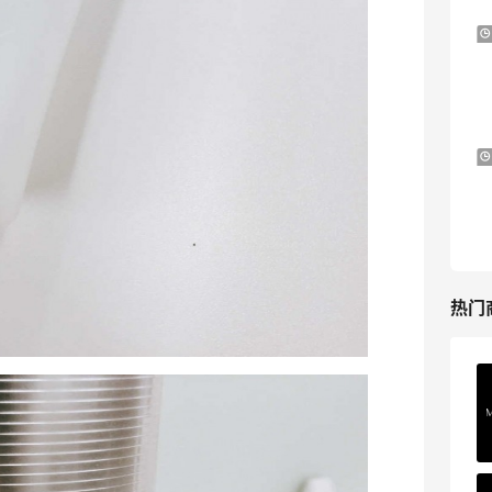
Diesel Europe：折扣区上新热卖！入手包
3天2小时
袋、服饰、鞋履等
低至5折
Diesel Europe
14小时
Maje US：限时闪促！入手明星同款服饰
精选低至2折
Maje US
热门
Mac Duggal
最高2%返利
6009人成功下单