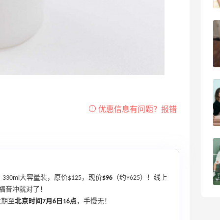
08月05日
法国小众新品牌又买了一点试试效果
3
4
08月04日
【黑五直邮海淘攻略】FWRD黑五2026
海淘折扣预测！
4
1
08月04日
【黑五海淘攻略】REVOLVE黑五2026海
淘折扣预测！
4
1
08月04日
30ml大容量装，原价$125，现价
$96
（约¥625）！线上
皮福音冲就对了！
效期至
北京时间7月6日16点
，手慢无！