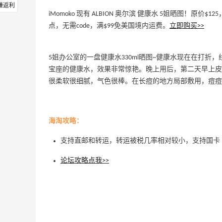
赚返利
iMomoko 现有 ALBION 奥尔滨 健康水 5姐晒图！原价$1
点，无需code，满$99免美国境内运费。
立即购买>>
5姐办公室的一盘健康水330ml晒图~健康水现在在打折，线
宝座的健康水，效果非常惊艳。晚上用后，第二天早上皮
很柔软很细腻，气色很棒。在长痘的地方局部敷用，痘痘
海淘攻略：
支持直邮和转运，转运被税几率相对较小，支持国卡
论坛攻略点我>>