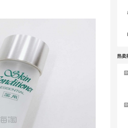
热卖
adidas HK：精选正价产品促销！入球
4天2小时
衣、金属银跆拳道鞋等
2件8折 叠加满HK$1800-100
adidas HK
Eraldo：折扣区服饰鞋包清仓 选购巴黎世
10天2小时
家、Toteme、西太后等
低至5折
Eraldo