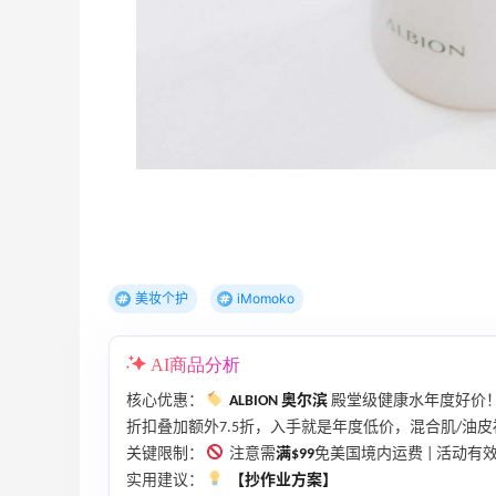
08月05日
度大
兰蔻粉金管新色212哪个网站可以海淘？
在线等！
3
08月05日
时候
淘宝买柏瑞美定妆喷雾跳55海淘！返利
2.91元
3
08月05日
美妆个护
iMomoko
五
吃到了干煸炒面，好吃诶
AI商品分析
1
08月05日
核心优惠：
ALBION 奥尔滨
殿堂级健康水年度好价！3
折扣叠加额外7.5折，入手就是年度低价，混合肌/油
关键限制：
注意需
满$99
免美国境内运费 | 活动有
实用建议：
【抄作业方案】