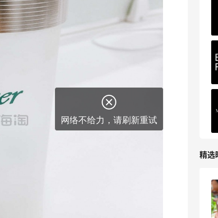
Biōkreativ
30%返利
53人获得返利
Eileen Fisher
最高2%返利
5133人获得返利
Matte Collection
最高3%返利
510人获得返利
精选
牛杂牛腩锅我很喜欢
3
4