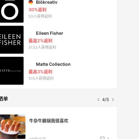
Belly Bandit
4%返利
42人获得返利
TIMEBEAM (US)
最高10%返利
282人获得返利
RFM Denim
6%返利
85人获得返利
晒单
5/5
【黑五海淘攻略】Tory burch US黑五
2026海淘折扣预测！
1