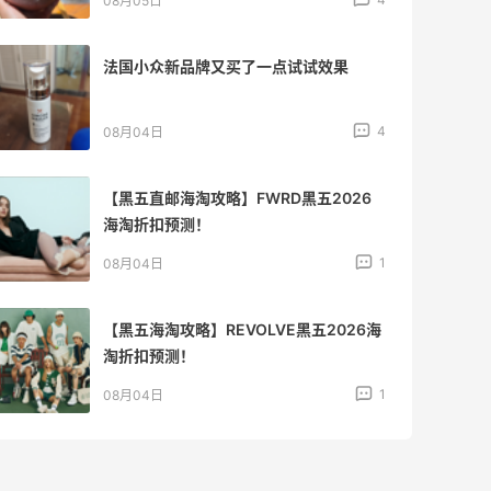
08月04日
iherb维生素b推荐好物，性价比超高
3
08月04日
复购多次的一款镁片，日常用很合适
3
08月04日
买一点Three的东西吧，Three也算是时
代的眼泪了
3
08月04日