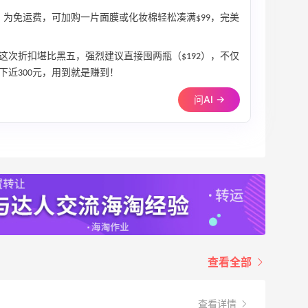
。为免运费，可加购一片面膜或化妆棉轻松凑满$99，完美
这次折扣堪比黑五，强烈建议直接囤两瓶（$192），不仅
近300元，用到就是赚到！
问AI →
查看全部
查看详情