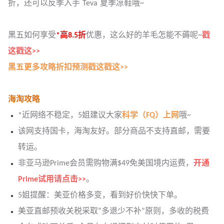
折，还可以反季入手 Teva 夏季凉鞋哦~
黑五如何享受
*高8.5折
优惠，这么好的羊毛怎能不薅呢~
戳
这戳这>>
黑五更多攻略折扣预测戳这戳这>>
海淘攻略
*近网络不稳定，5姐建议大家
科学（FQ）上网
哦~
该网支持国卡，海淘友好。部分商品不支持直邮，需要
转运。
非亚马逊Prime会员需购物满$49免美国境内运费，
开通
Prime试用请点击>>
。
5姐提醒：美亚价格多变，看到好价快快下单。
美亚直邮预收关税采取“多退少不补”原则，多收的税费