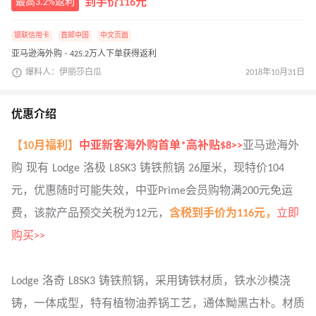
最高3.2%返利
到手价116元
银联信用卡
直邮中国
中文页面
亚马逊海外购 · 425.2万人下单获得返利
爆料人：伊丽莎白瓜
2018年10月31日
优惠介绍
【
10月福利
】
中亚新客海外购首单*高补贴$8>>
亚马逊海外
购 现有 Lodge 洛极 L8SK3 铸铁煎锅 26厘米，现特价104
元，优惠随时可能失效，中亚Prime会员购物满200元免运
费，该款产品预交关税为12元，
含税到手价
为116元，
立即
购买>>
Lodge 洛奇 L8SK3 铸铁煎锅，采用铸铁材质，铁水沙模浇
铸，一体成型，特有植物油养锅工艺，通体黝黑古朴。材质