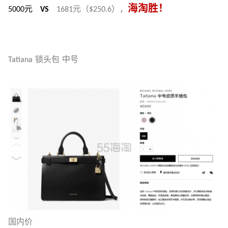
海淘胜！
5000元
VS
1681元（$250.6），
Tatiana 锁头包 中号
国内价