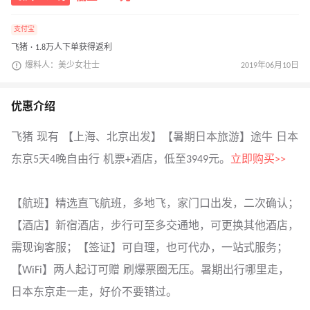
支付宝
飞猪 · 1.8万人下单获得返利
爆料人：美少女壮士
2019年06月10日
优惠介绍
飞猪 现有 【上海、北京出发】【暑期日本旅游】途牛 日本
东京5天4晚自由行 机票+酒店，低至3949元。
立即购买>>
【航班】精选直飞航班，多地飞，家门口出发，二次确认；
【酒店】新宿酒店，步行可至多交通地，可更换其他酒店，
需现询客服；【签证】可自理，也可代办，一站式服务；
【WiFi】两人起订可赠 刷爆票圈无压。暑期出行哪里走，
日本东京走一走，好价不要错过。