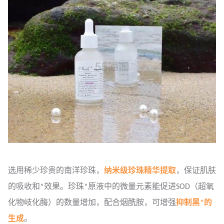
选用稀少珍贵的南洋珍珠，
纳米级珍珠精华提取
，保证肌肤
的吸收和*效果。珍珠*原液中的微量元素能促进SOD（超氧
化物岐化酶）的数量增加，配合烟酰胺，可增强
抑制黑*的
生成
。