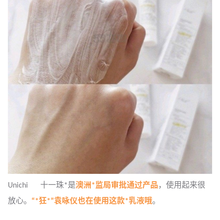
Unichi 十一珠*是
澳洲*监局审批通过产品
，使用起来很
放心。
“*狂*”袁咏仪也在使用这款*乳液哦
。