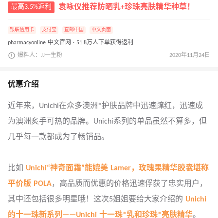
最高3.5%返利
袁咏仪推荐防晒乳+珍珠亮肤精华种草！
银联信用卡
支付宝
直邮中国
中文页面
pharmacyonline 中文官网 · 51.8万人下单获得返利
爆料人：JJ一生粉
2020年11月24日
优惠介绍
近年来，Unichi在众多澳洲*护肤品牌中迅速蹿红，迅速成
为澳洲炙手可热的品牌。Unichi系列的单品虽然不算多，但
几乎每一款都成为了畅销品。
比如
Unichi“神奇面霜”能媲美 Lamer，玫瑰果精华胶囊堪称
平价版 POLA
，高品质而优惠的价格迅速俘获了忠实用户，
其中还包括很多明星哦！这次5姐姐要给大家介绍的
Unichi
的十一珠新系列——Unichi 十一珠*乳和珍珠*亮肤精华
。