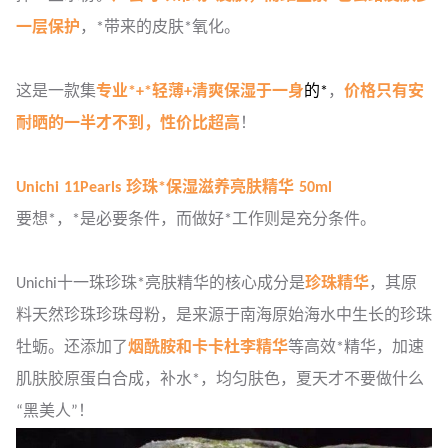
一层保护
，*带来的皮肤*氧化。
这是一款集
专业*+*轻薄+清爽保湿于一身
的*
，
价格只有安
耐晒的一半才不到，性价比超高
！
Unichi 11Pearls 珍珠*保湿滋养亮肤精华 50ml
要想*，*是必要条件，而做好*工作则是充分条件。
Unichi十一珠珍珠*亮肤精华的核心成分是
珍珠精华
，其原
料天然珍珠珍珠母粉，是来源于南海原始海水中生长的珍珠
牡蛎。还添加了
烟酰胺和卡卡杜李精华
等高效*精华，加速
肌肤胶原蛋白合成，补水*，均匀肤色，夏天才不要做什么
“黑美人”！