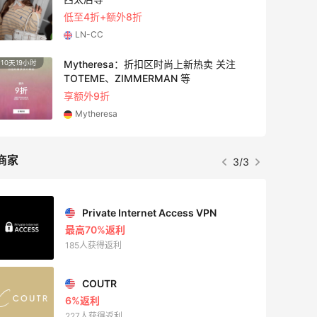
低至4折+额外8折
LN-CC
Mytheresa：折扣区时尚上新热卖 关注
10天19小时
4分
TOTEME、ZIMMERMAN 等
享额外9折
Mytheresa
商家
3/3
Private Internet Access VPN
最高70%返利
185人获得返利
COUTR
6%返利
227人获得返利