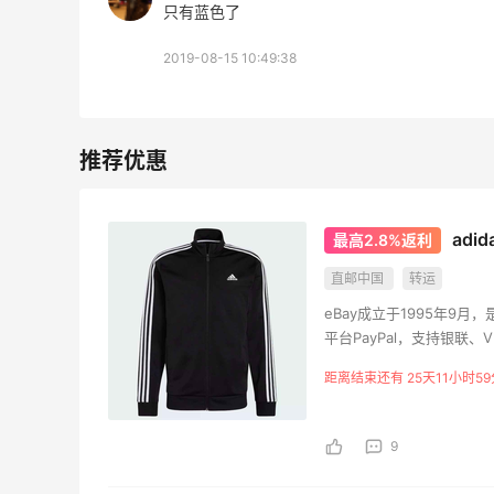
只有蓝色了
2019-08-15 10:49:38
ad
最高2.8%返利
直邮中国
转运
eBay成立于1995年
平台PayPal，支持银联、V
界各地的买家和卖家，站点
距离结束还有 25天11小时59
商品数量超过数十亿。在e
还是新奇的收藏品，这里都
全球的乐趣的同时，拥有
9