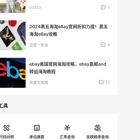
sia553
3
2024黑五海淘eBay官网折扣力度！黑五
海淘eBay攻略
4
浪里一条鱼
ebay美国官网海淘攻略，ebay直邮and
转运海淘教程
13
我爱写攻略
工具
尺码对照
单位换算
汇率查询
关税税率查询