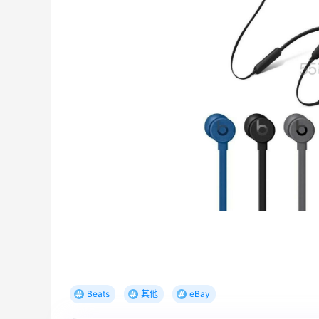
adidas HK：精选正价产品促销！入球
3天13小时
衣、金属银跆拳道鞋等
2件8折 叠加满HK$1800-100
adidas HK
【55专享】Bobbi Brown 美网：美妆礼
4天7小时
遇！满$150立省$50
满赠正装橘子眼霜+精华唇蜜等好礼
Bobbi Brown
Beats
其他
eBay
、
Diesel Europe：折扣区上新热卖！入手包
2天13小时
袋、服饰、鞋履等