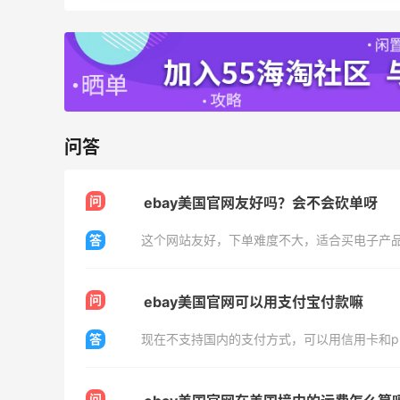
Eileen Fisher
最高2%返利
5134人获得返利
Matte Collection
问答
最高3%返利
510人获得返利
问
ebay美国官网友好吗？会不会砍单呀
答
这个网站友好，下单难度不大，适合买电子产
海
秋天的第1杯安排上｜库迪生椰拿铁叠55
问
ebay美国官网可以用支付宝付款嘛
海淘返利
答
现在不支持国内的支付方式，可以用信用卡和p
1
1
08月07日
问