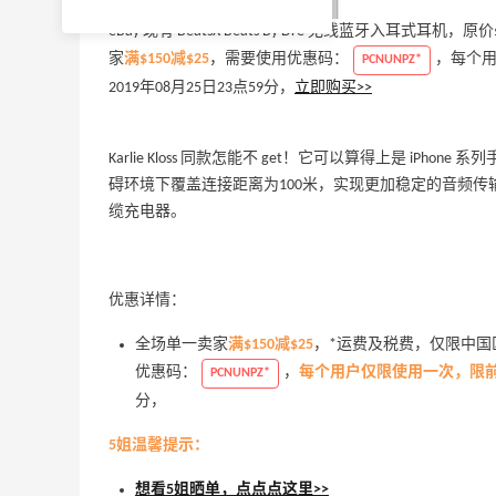
eBay 现有 BeatsX Beats By Dre 无线蓝牙入耳式耳
家
满$150减$25
，需要使用优惠码：
，每个用
PCNUNPZ*
2019年08月25日23点59分，
立即购买>>
Karlie Kloss 同款怎能不 get！它可以算得上是 iPho
碍环境下覆盖连接距离为100米，实现更加稳定的音频传输
缆充电器。
优惠详情：
全场单一卖家
满$150减$25
，*运费及税费，仅限中国区
优惠码：
，
每个用户仅限使用一次，限前6
PCNUNPZ*
分，
5姐温馨提示：
想看5姐晒单，点点点这里>>