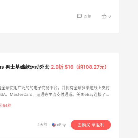
0
回复
idas 男士基础款运动外套
2.9折 $16（约108.27元）
9月，是全球使用广泛的的电子商务平台，并拥有全球多渠道线上支付
ISA、MasterCard、运通等主流支付通道。美国eBay连接了世
遍及全球50多个国家和地区，有超过1亿个活跃客户，年销售
分53秒
Bay每天都有数百万的新商品上架，种类繁多，不论是生活用品
一应俱全。eBay海淘致力于服务中国用户，让大家在享受淘遍
一个可靠的交易环境。
4天前
eBay
去购买 拿返利