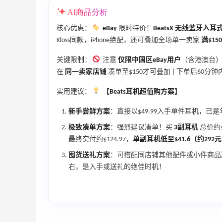
低至5折
AI商品分析
Diesel Europe
核心优惠：
eBay
限时特价！
BeatsX 无线蓝牙入耳
Kloss同款，iPhone绝配，还可叠加全场单一卖家
满$15
4分
Maje US：限时闪促！入手明星同款服饰
关键限制：
注意
仅限中国区eBay用户
（含港澳台） 
精选低至2折
在
同一卖家店铺
凑单至$150才可叠加 | 下单后60
Maje US
实用建议：
【Beats耳机超值购方案】
新手尝鲜方案
：直接以$49.99入手单件耳机，
极致凑单方案
：强烈建议凑单！买
3副耳机
总价约$
最终实付约$124.97，
单副耳机低至$41.6（约292
Mac Duggal
囤货送礼方案
：可搭配同店铺其他配件或小件商品
最高2%返利
右，是入手或送礼的绝佳时机！
6021人成功下单
Biōkreativ
30%返利
54人获得返利