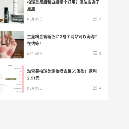
柏瑞美黑瓶和白瓶哪个好用？混油皮选了
黑瓶
3
08月05日
兰蔻粉金管新色212哪个网站可以海淘？
在线等！
3
08月05日
淘宝买柏瑞美定妆喷雾跳55海淘！返利
2.91元
4
08月05日