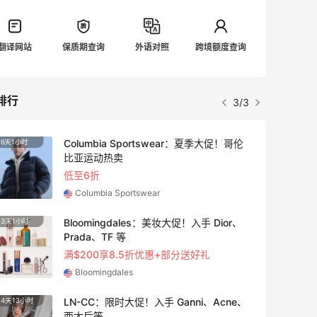
翻译网站
保质期查询
外语对照
跨境额度查询
排行
3/3
Columbia Sportswear：夏季大促！哥伦
6天1小时
3天13
比亚运动热卖
低至6折
Columbia Sportswear
Bloomingdales：美妆大促！入手 Dior、
3天1小时
4天7小
Prada、TF 等
满$200享8.5折优惠+部分送好礼
Bloomingdales
LN-CC：限时大促！入手 Ganni、Acne、
4天13小时
2天13
西太后等