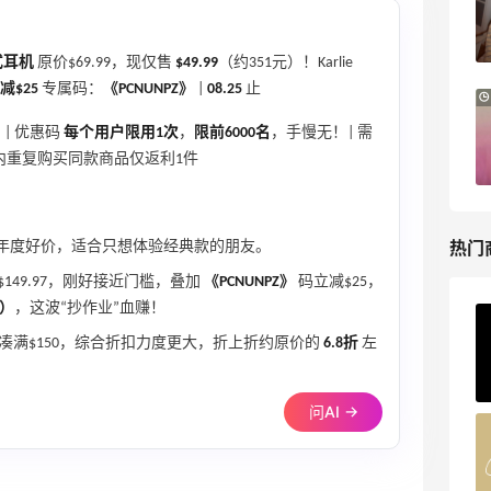
每满$100返$25礼卡
Bloomingdales
式耳机
原价$69.99，现仅售
$49.99
（约351元）！Karlie
0减$25
专属码：
《PCNUNPZ》
|
08.25
止
iHerb ：88全球好物节！选购日常保健、
3天13小时
健身补剂、护肤洗护等
| 优惠码
每个用户限用1次
，
限前6000名
，手慢无！| 需
无门槛7.5折
分钟内重复购买同款商品仅返利1件
iHerb
热门
已是年度好价，适合只想体验经典款的朋友。
149.97，刚好接近门槛，叠加
《PCNUNPZ》
码立减$25，
元）
，这波“抄作业”血赚！
ERGO Baby
凑满$150，综合折扣力度更大，折上折约原价的
6.8折
左
4%返利
62人获得返利
问AI →
Belly Bandit
4%返利
42人获得返利