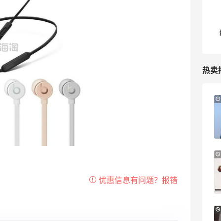
热卖
4分
Sandro us：限时闪促！法式美衣精选
低至2折 千鸟格连衣裙$95
Sandro us
【55专享】Base Blu：时尚上新热卖 关注
3天13小时
PRADA、LOEWE、加拿大鹅等
享9折优惠
Base Blu
Bloomingdales：时尚热卖！入手珑骧、
3天1小时
Tory Burch、拉夫劳伦等