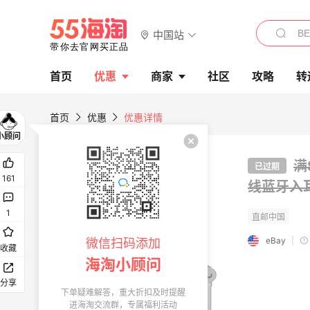
中国站
首页
优惠
商家
社区
攻略
转
首页
优惠
优惠详情
满
已过期
161
线蓝牙入
1
eBay
|
微信扫码添加
收藏
海淘小顾问
分享
下单疑难解答，重大折扣及时提醒
进海淘交流群，专属福利活动