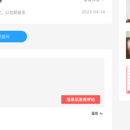
呀
Evelom卸妆膏--卸妆膏中的“爱马仕”
2023-04-14
定，以包邮居多
4
08月05日
要提问
FWRD黑五2026海淘奢侈品折扣力度大
吗？
3
08月05日
FWRD美网2026黑五海淘活动什么时候
开始？
3
08月05日
登录后发表评论
最新