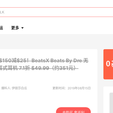
运
更多
$150减$25！BeatsX Beats By Dre 无
耳式耳机
7.1折 $49.99（约351元）
爆料人: 伊丽莎白瓜
更新时间：2019年08月15日
去购买 拿返利