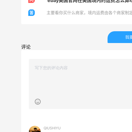
ebay美国官网在美国境内的运费怎么算
开奖｜社区7月常规主题活动名单公布
答
主要看你买什么商家，境内运费由各个商家制
1
2
08月06日
我
Bobbi Brown美网2026黑五海淘活动什
么时候开始？
评论
3
3
08月06日
碳水快乐｜童年回忆李先生牛肉面🍜
3
3
08月06日
QIUSHIYU