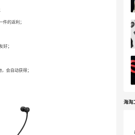
sia553
3
；
一件的返利；
2024黑五海淘eBay官网折扣力度！黑五
海淘eBay攻略
4
浪里一条鱼
持友好；
ebay美国官网海淘攻略，ebay直邮and
转运海淘教程
y购物，会自动获得；
13
我爱写攻略
海淘