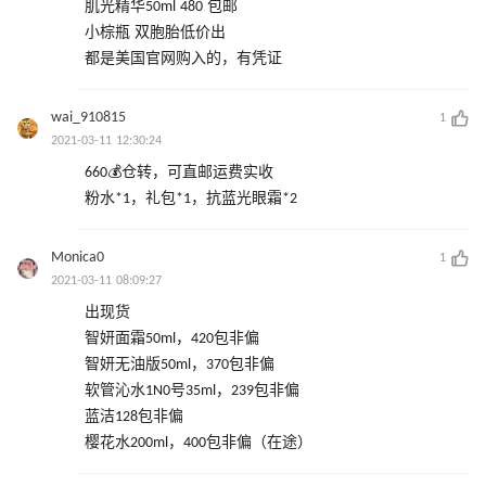
肌光精华50ml 480 包邮
小棕瓶 双胞胎低价出
都是美国官网购入的，有凭证
wai_910815
1
2021-03-11 12:30:24
660💰仓转，可直邮运费实收
粉水*1，礼包*1，抗蓝光眼霜*2
Monica0
1
2021-03-11 08:09:27
出现货
智妍面霜50ml，420包非偏
智妍无油版50ml，370包非偏
软管沁水1N0号35ml，239包非偏
蓝洁128包非偏
樱花水200ml，400包非偏（在途）