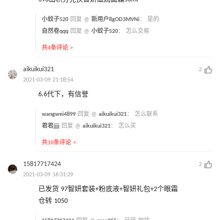
小蚊子520
回复 @
新用户8gOD3MVNi
：
是的
自然卷qqq
回复 @
小蚊子520
：
怎么交易
共4条评论 >
aikuikui321
2
2021-03-09 21:18:54
6.6代下，有信誉
wangwei4899
回复 @
aikuikui321
：
怎么联系
君君jjjj
回复 @
aikuikui321
：
怎么买
共10条评论 >
15817717424
2
2021-03-09 16:31:29
已发货 97智妍套装+粉底液+智妍礼包+2个眼霜
仓转 1050