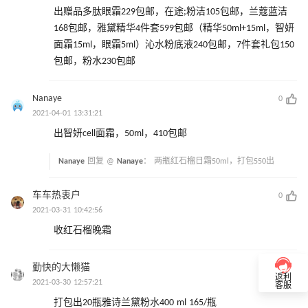
出赠品多肽眼霜229包邮，在途;粉洁105包邮，兰蔻蓝洁
168包邮，雅黛精华4件套599包邮（精华50ml+15ml，智妍
面霜15ml，眼霜5ml）沁水粉底液240包邮，7件套礼包150
包邮，粉水230包邮
Nanaye
0
2021-04-01 13:31:21
出智妍cell面霜，50ml，410包邮
Nanaye
回复 @
Nanaye
：
两瓶红石榴日霜50ml，打包550出
车车热衷户
0
2021-03-31 10:42:56
收红石榴晚霜
勤快的大懒猫
0
返利
2021-03-30 12:57:21
客服
打包出20瓶雅诗兰黛粉水400 ml 165/瓶