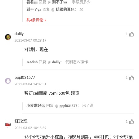
君君jjjj
回复 @
到不了ya
：
手续费多少
到不了ya
回复 @
眨眼的豆包
：
20
共4条评论 >
dalily
1
2021-03-07 00:29:19
7代刷，现在
.Radish
回复 @
dalily
：
代刷怎么操作
pppl031577
1
2021-03-04 14:37:51
智妍cell面霜 75ml 530包 现货
小爱求好运
回复 @
pppl031577
：
出了没
红玫瑰
1
2021-03-02 10:15:39
16个6代7毫升小棕瓶，7或8月到期，400打包；9个6代7毫