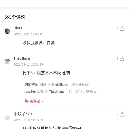
595个评论
Diors
2
2021-03-25 12:38:17
收多肽套装四件套
TheLillians
2
2021-03-11 10:31:59
代下6.7 稳定基本不砍 仓转
约定时间
回复 @
TheLillians
：
哪个转运呢
rose366
回复 @
TheLillians
：
代下的话，联系我
共4条评论 >
小蚊子520
2
2021-03-10 11:10:39
398出积分兑换智妍滋润面霜50ml