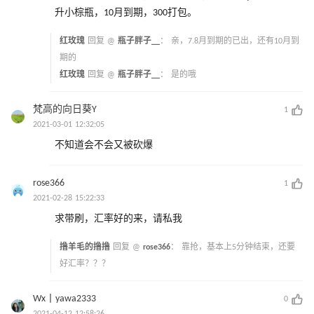
升小棕瓶，10月到期，300打包。
红玫瑰
回复 @
瓶子胖子__
：
亲，7.8月到期的已出，还有10月到
期的
红玫瑰
回复 @
瓶子胖子__
：
是的哦
梵高的向日葵Y
1
2021-03-01 12:32:05
不知道会不会又被砍爆
rose366
1
2021-02-28 15:22:33
求带刷，汇率好的来，请私我
撸羊毛的撸撸
回复 @
rose366
：
靠抢，基本上5分钟结束，还要
好汇率？？？
Wx丨yawa2333
0