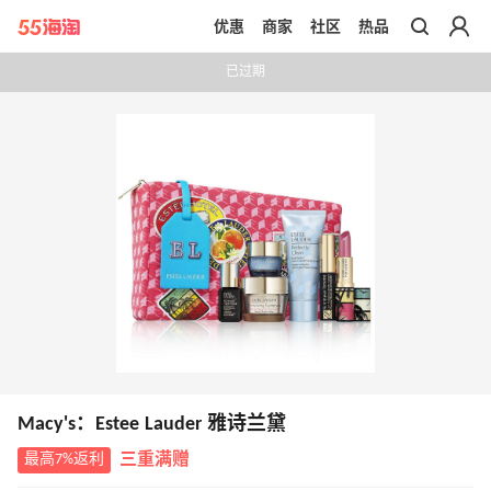
优惠
商家
社区
热品
带你去官网买正品
已过期
Macy's：Estee Lauder 雅诗兰黛
最高7%返利
三重满赠