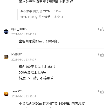
出积分兑换原生液 378包邮 日期新鲜
买不停手
回复 @
TTTTs
：
150ml
TTTTs
回复 @
买不停手
：
多少ml
0jP6_HDK8
1
2021-03-11 19:43:25
出智妍眼霜15ml，230包邮。
NYJBUY
1
2021-03-11 13:54:39
梅西300美金以上汇率6.2
500美金以上汇率6
转运5.5一磅，不接急单
Jane925
1
2021-03-11 12:32:18
小黄瓜面霜50ml套装4件套 340包邮 国内现货