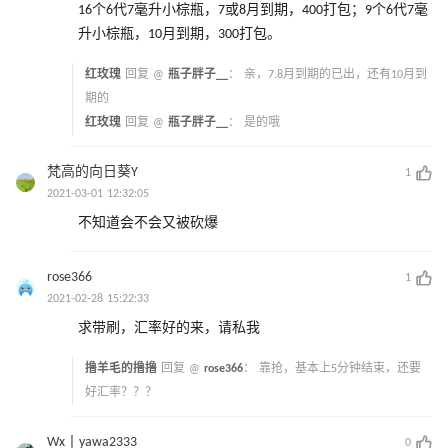
16个6代7毫升小棕瓶，7或8月到期，400打包；9个6代7毫
升小棕瓶，10月到期，300打包。
红玫瑰
回复 @
瓶子胖子__
：
亲，7.8月到期的已出，还有10月到
期的
红玫瑰
回复 @
瓶子胖子__
：
是的哦
梵高的向日葵Y
1
2021-03-01 12:32:05
不知道会不会又被砍爆
rose366
1
2021-02-28 15:22:33
求带刷，汇率好的来，请私我
撸羊毛的撸撸
回复 @
rose366
：
靠抢，基本上5分钟结束，还要
好汇率？？？
Wx丨yawa2333
0