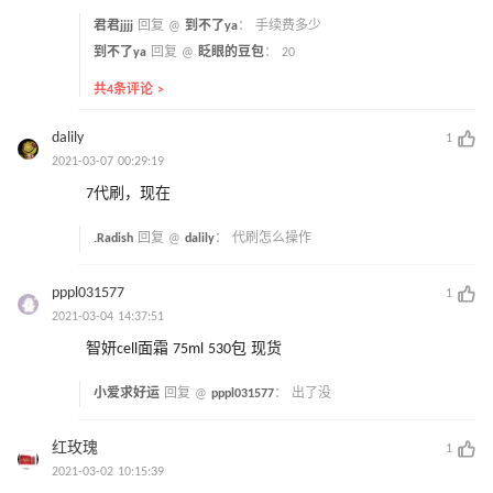
君君jjjj
回复 @
到不了ya
：
手续费多少
到不了ya
回复 @
眨眼的豆包
：
20
共4条评论 >
dalily
1
2021-03-07 00:29:19
7代刷，现在
.Radish
回复 @
dalily
：
代刷怎么操作
pppl031577
1
2021-03-04 14:37:51
智妍cell面霜 75ml 530包 现货
小爱求好运
回复 @
pppl031577
：
出了没
红玫瑰
1
2021-03-02 10:15:39