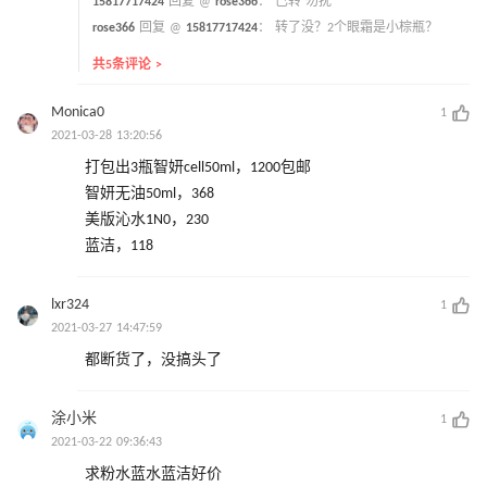
15817717424
回复 @
rose366
：
已转 勿扰
rose366
回复 @
15817717424
：
转了没？2个眼霜是小棕瓶？
共5条评论 >
Monica0
1
2021-03-28 13:20:56
打包出3瓶智妍cell50ml，1200包邮
智妍无油50ml，368
美版沁水1N0，230
蓝洁，118
lxr324
1
2021-03-27 14:47:59
都断货了，没搞头了
涂小米
1
2021-03-22 09:36:43
求粉水蓝水蓝洁好价