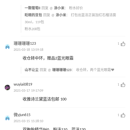
一颗葡萄ll
回复 @
涂小米
：
粉水好价
眨眼的豆包
回复 @
涂小米
：
打包出蓝洁正装加红石榴洁面
30ml，119包
粉水208包
珊珊珊珊123
1
2021-03-18 13:59:18
收仓转中环，赠品2蓝光眼霜
山不让尘
回复 @
珊珊珊珊123
：
收仓转，两个蓝光眼霜❤
wuyiai0819
1
2021-03-17 19:17:09
收雅诗兰黛蓝洁包邮 100
微yjun615
1
2021-03-15 15:28:10
双胞胎精华860，粉洁110，蓝洁120