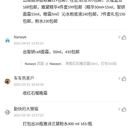
出赠品多肽眼霜229包邮，在途;粉洁105包邮，兰蔻蓝洁
168包邮，雅黛精华4件套599包邮（精华50ml+15ml，智妍
面霜15ml，眼霜5ml）沁水粉底液240包邮，7件套礼包150
包邮，粉水230包邮
Nanaye
0
2021-04-01 13:31:21
出智妍cell面霜，50ml，410包邮
Nanaye
回复 @
Nanaye
：
两瓶红石榴日霜50ml，打包550出
车车热衷户
0
2021-03-31 10:42:56
收红石榴晚霜
勤快的大懒猫
0
2021-03-30 12:57:21
打包出20瓶雅诗兰黛粉水400 ml 165/瓶