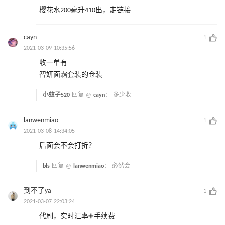
樱花水200毫升410出，走链接
cayn
1
2021-03-09 10:35:56
收一单有
智妍面霜套装的仓装
小蚊子520
回复 @
cayn
：
多少收
lanwenmiao
1
2021-03-08 14:34:05
后面会不会打折？
bls
回复 @
lanwenmiao
：
必然会
到不了ya
1
2021-03-07 22:03:24
代刷，实时汇率➕手续费