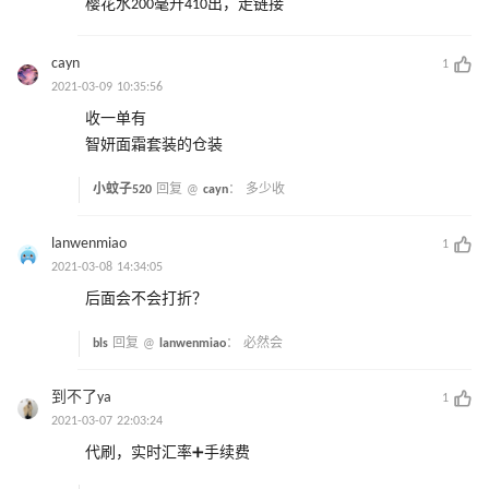
樱花水200毫升410出，走链接
cayn
1
2021-03-09 10:35:56
收一单有
智妍面霜套装的仓装
小蚊子520
回复 @
cayn
：
多少收
lanwenmiao
1
2021-03-08 14:34:05
后面会不会打折？
bls
回复 @
lanwenmiao
：
必然会
到不了ya
1
2021-03-07 22:03:24
代刷，实时汇率➕手续费