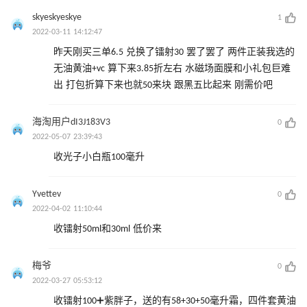
skyeskyeskye
1
2022-03-11 14:12:47
昨天刚买三单6.5 兑换了镭射30 罢了罢了 两件正装我选的
无油黄油+vc 算下来3.85折左右 水磁场面膜和小礼包巨难
出 打包折算下来也就50来块 跟黑五比起来 刚需价吧
海淘用户dI3J183V3
0
2022-05-07 23:39:43
收光子小白瓶100毫升
Yvettev
0
2022-04-02 11:10:44
收镭射50ml和30ml 低价来
梅爷
0
2022-03-27 05:53:12
收镭射100➕紫胖子，送的有58+30+50毫升霜，四件套黄油