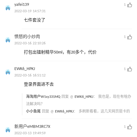
yafei139
1
2022-03-19 14:57:31
七件套没了
愤怒的小炒肉
1
2022-03-16 22:10:26
打包出镭射精华50ml，有20多个，代价
EWK6_HPKJ
1
2022-03-16 16:51:12
登录界面进不去
海淘用户W1sy331MQ
回复 @
EWK6_HPKJ
：
我也是，现在有啥办
法解决吗？
小小鱼尾
回复 @
EWK6_HPKJ
：
多刷新看看，这几天网页挺卡的
新用户eMBM3RC7X
1
2022-03-13 19:49:59