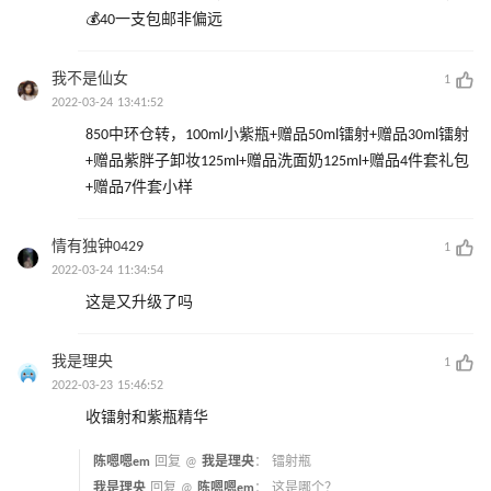
💰40一支包邮非偏远
我不是仙女
1
2022-03-24 13:41:52
850中环仓转，100ml小紫瓶+赠品50ml镭射+赠品30ml镭射
+赠品紫胖子卸妆125ml+赠品洗面奶125ml+赠品4件套礼包
+赠品7件套小样
情有独钟0429
1
2022-03-24 11:34:54
这是又升级了吗
我是理央
1
2022-03-23 15:46:52
收镭射和紫瓶精华
陈嗯嗯em
回复 @
我是理央
：
镭射瓶
我是理央
回复 @
陈嗯嗯em
：
这是哪个？