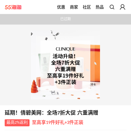
优惠
商家
社区
热品
带你去官网买正品
已过期
延期！倩碧美网：全场7折大促 六重满赠
最高2%返利
至高享19件好礼+3件正装