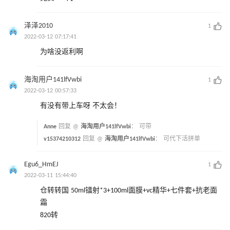
泽泽2010
1
2022-03-12 07:17:41
为啥没返利啊
海淘用户141lfVwbi
1
2022-03-12 00:57:33
有没有带上车呀 不太会！
Anne
回复 @
海淘用户141lfVwbi
：
可带
v15374210312
回复 @
海淘用户141lfVwbi
：
可代下活拼单
Egu6_HmEJ
1
2022-03-11 15:44:40
仓转转国 50ml镭射*3+100ml面膜+vc精华+七件套+抗老面
霜
820转