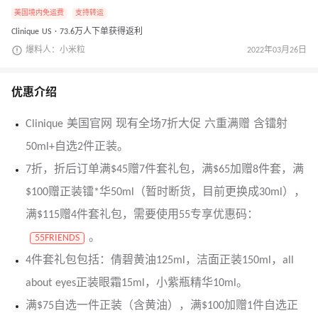
美国境内免运费
支持转运
Clinique US · 73.6万人下单获得返利
爆料人：小米粒
2022年03月26日
优惠介绍
Clinique 美国官网 现有全场7折大促 六重满赠 含镭射
50ml+自选2件正装。
7折，折后订单满$45赠7件套礼包，满$65加赠8件套，满
$100赠正装镭*华50ml（暂时断货，目前更换成30ml），
满$115赠4件套礼包，需要使用55专享优惠码：
。
55FRIENDS
4件套礼包包括：倩碧黄油125ml，洁面正装150ml，all
about eyes正装眼霜15ml，小紫瓶精华10ml。
满$75自选一件正装（含黄油），满$100加赠1件自选正