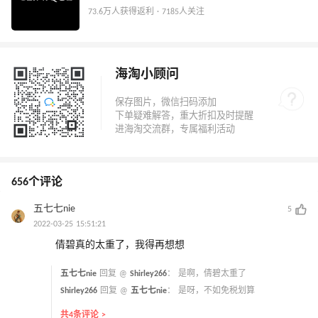
73.6万人获得返利 · 7185人关注
海淘小顾问
656个评论
五七七nie
5
2022-03-25 15:51:21
倩碧真的太重了，我得再想想
五七七nie
回复 @
Shirley266
：
是啊，倩碧太重了
Shirley266
回复 @
五七七nie
：
是呀，不如免税划算
共4条评论 >