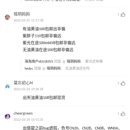
Neversayno
回复 @
正在学习的螃蟹
：
可仓转 转国
瑶玥妈妈
1
2022-03-25 11:17:38
有油黄油100包邮出非偏
紫胖子110包邮非偏远
紫光在途100ml458包邮非偏远
无油黄油在途100包邮非偏远
海淘用户dI3J183V3
回复 @
瑶玥妈妈
：
紫光还有嘛
hedyc
回复 @
瑶玥妈妈
：
无油黄油还在吗
莫忘初心hl
1
2022-03-24 19:26:18
出🈶油黄油108包邮现货
cheergreen
1
2022-03-24 15:51:31
出倩碧之前bug遮瑕，色号CN20、CN28、CN08、WN04，