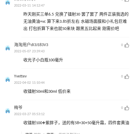
2022-03-11 14:12:47
昨天刚买三单6.5 兑换了镭射30 罢了罢了 两件正装我选的
无油黄油+vc 算下来3.85折左右 水磁场面膜和小礼包巨难
出 打包折算下来也就50来块 跟黑五比起来 刚需价吧
海淘用户dI3J183V3
0
2022-05-07 23:39:43
收光子小白瓶100毫升
Yvettev
0
2022-04-02 11:10:44
收镭射50ml和30ml 低价来
梅爷
0
2022-03-27 05:53:12
收镭射100➕紫胖子，送的有58+30+50毫升霜，四件套黄油