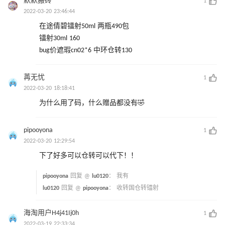
默默搬砖
1
2022-03-20 23:46:44
在途倩碧镭射50ml 两瓶490包
镭射30ml 160
bug价遮瑕cn02*6 中环仓转130
苒无忧
1
2022-03-20 18:18:41
为什么用了码，什么赠品都没有🤣
pipooyona
1
2022-03-20 12:29:54
下了好多可以仓转可以代下！！
pipooyona
回复 @
lu0120
：
我有
lu0120
回复 @
pipooyona
：
收转国仓转镭射
海淘用户H4j41Ij0h
1
2022-03-19 22:33:34