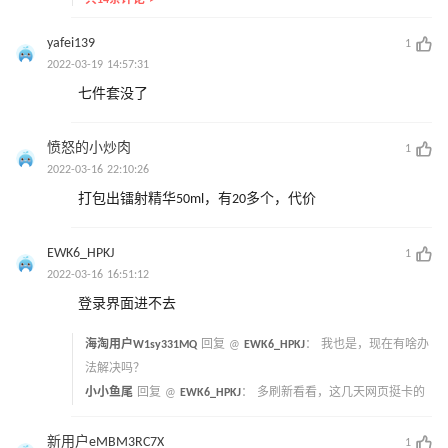
共14条评论 >
yafei139
1
2022-03-19 14:57:31
七件套没了
愤怒的小炒肉
1
2022-03-16 22:10:26
打包出镭射精华50ml，有20多个，代价
EWK6_HPKJ
1
2022-03-16 16:51:12
登录界面进不去
海淘用户W1sy331MQ
回复 @
EWK6_HPKJ
：
我也是，现在有啥办
法解决吗？
小小鱼尾
回复 @
EWK6_HPKJ
：
多刷新看看，这几天网页挺卡的
新用户eMBM3RC7X
1