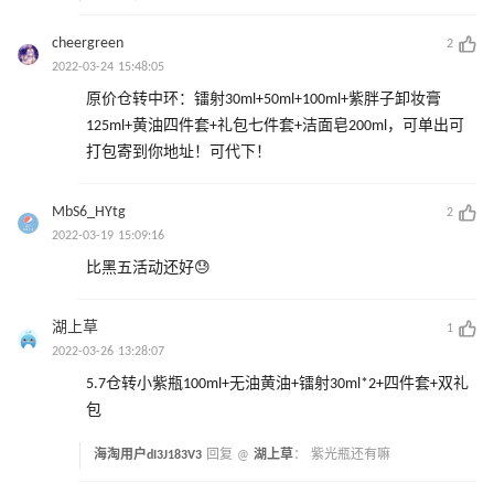
cheergreen
2
2022-03-24 15:48:05
原价仓转中环：镭射30ml+50ml+100ml+紫胖子卸妆膏
125ml+黄油四件套+礼包七件套+洁面皂200ml，可单出可
打包寄到你地址！可代下！
MbS6_HYtg
2
2022-03-19 15:09:16
比黑五活动还好😓
湖上草
1
2022-03-26 13:28:07
5.7仓转小紫瓶100ml+无油黄油+镭射30ml*2+四件套+双礼
包
海淘用户dI3J183V3
回复 @
湖上草
：
紫光瓶还有嘛