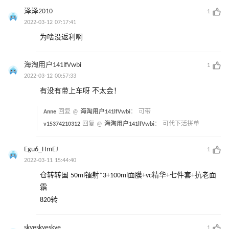
泽泽2010
1
2022-03-12 07:17:41
为啥没返利啊
海淘用户141lfVwbi
1
2022-03-12 00:57:33
有没有带上车呀 不太会！
Anne
回复 @
海淘用户141lfVwbi
：
可带
v15374210312
回复 @
海淘用户141lfVwbi
：
可代下活拼单
Egu6_HmEJ
1
2022-03-11 15:44:40
仓转转国 50ml镭射*3+100ml面膜+vc精华+七件套+抗老面
霜
820转
skyeskyeskye
1