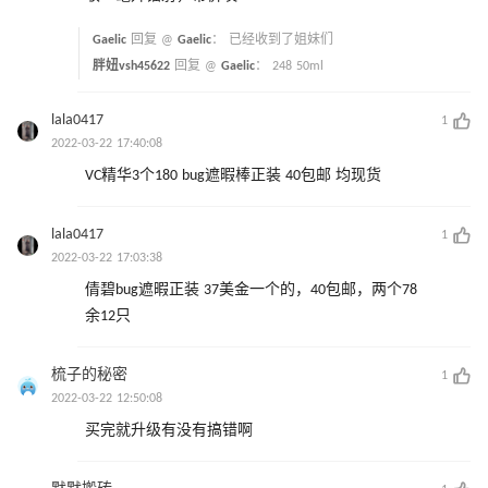
Gaelic
回复 @
Gaelic
：
已经收到了姐妹们
胖妞vsh45622
回复 @
Gaelic
：
248 50ml
lala0417
1
2022-03-22 17:40:08
VC精华3个180 bug遮暇棒正装 40包邮 均现货
lala0417
1
2022-03-22 17:03:38
倩碧bug遮暇正装 37美金一个的，40包邮，两个78
余12只
梳子的秘密
1
2022-03-22 12:50:08
买完就升级有没有搞错啊