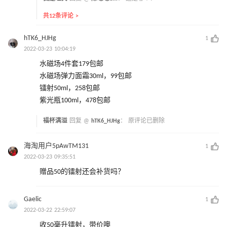
共12条评论 >
hTK6_HJHg
1
2022-03-23 10:04:19
水磁场4件套179包邮
水磁场弹力面霜30ml，99包邮
镭射50ml，258包邮
紫光瓶100ml，478包邮
福杯满溢
回复 @
hTK6_HJHg
：
原评论已删除
海淘用户5pAwTM131
1
2022-03-23 09:35:51
赠品50的镭射还会补货吗？
Gaelic
1
2022-03-22 22:59:07
收50毫升镭射，带价噢