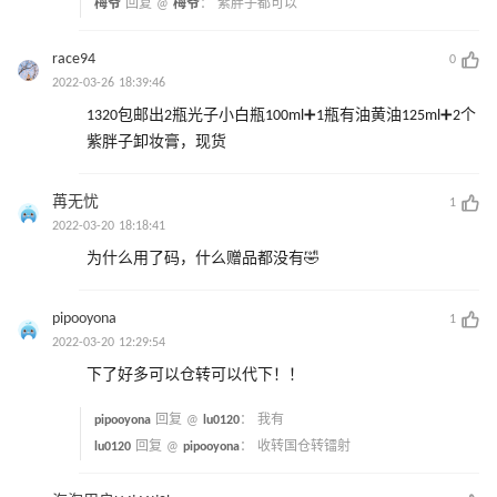
梅爷
回复 @
梅爷
：
紫胖子都可以
race94
0
2022-03-26 18:39:46
1320包邮出2瓶光子小白瓶100ml➕1瓶有油黄油125ml➕2个
紫胖子卸妆膏，现货
苒无忧
1
2022-03-20 18:18:41
为什么用了码，什么赠品都没有🤣
pipooyona
1
2022-03-20 12:29:54
下了好多可以仓转可以代下！！
pipooyona
回复 @
lu0120
：
我有
lu0120
回复 @
pipooyona
：
收转国仓转镭射