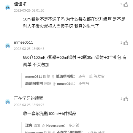
佳佳坨
1
2022-03-26 02:01:20
50ml镭射不是不送了吗 为什么每次都在说升级啊 是不是
别人不发火就把人当傻子呀 我真的生气了
mmee0511
1
2022-03-25 13:55:45
880仓100ml小紫瓶➕50ml镭射 ➕2瓶30ml镭射➕3个礼包 有
两单 不买勿加
mmee0511
回复 @
璐璐啊啦啦
：
还有一单 等发货
璐璐啊啦啦
回复 @
mmee0511
：
还有吗
正在学习的螃蟹
1
2022-03-25 13:54:27
收一套紫光瓶100ml➕6件赠品
理央
回复 @
Neversayno
：
多少钱