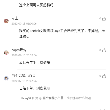
这个上面可以买奶粉吗
ィ圭
0
2022-07-16 01:00:06
我买的Reebok女款圆领Logo卫衣已经到货了，不掉绒，推
荐购买
happy瑶yy
0
2022-07-15 23:52:06
最近有羊毛可以薅嘛
当个高级小白鼠
0
2022-07-15 23:47:26
已经下单，别砍我吧
lihong59
回复 @
当个高级小白鼠
：
你好推荐什么转运