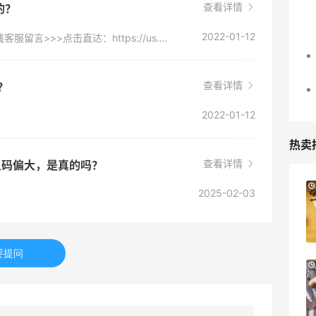
查看详情
的？
2022-01-12
他家没有在线客服，不过有在线客服留言，在线客服留言>>>点击直达：https://us.maje.com/en/contact-us
查看详情
吗？
2022-01-12
热卖
查看详情
尺码偏大，是真的吗？
Suit Negozi：夏季大促！DVN 麂皮运动鞋
2天11小时
2025-02-03
史低价2000元不到
SS26时尚大牌低至5.5折
Suit Negozi
要提问
Bloomingdales：美妆大促！入手 Dior、
1天17小时
Prada、TF 等
满$200享8.5折优惠+部分送好礼
Bloomingdales