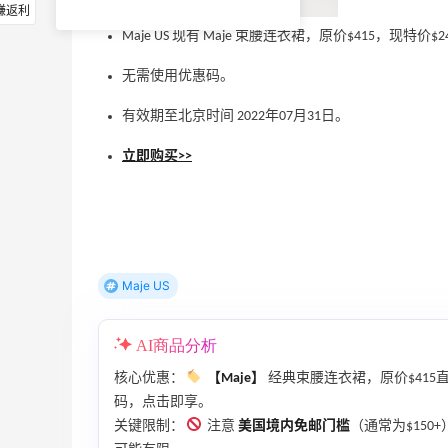
赚返利
Maje US 现有 Maje 束腰连衣裙，原价$415，现特价$
无需使用优惠码。
有效期至北京时间 2022年07月31日。
立即购买>>
Maje US
AI商品分析
核心优惠：
【Maje】
经典束腰连衣裙，原价$415
码，点击即享。
关键限制：
注意
美国境内免邮门槛
（通常为$150