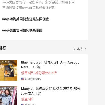
maje美国官网有一定砍单率，多次尝试，如果下单
不通过建议用paypal+美私或者找代刷
maje海淘美国便宜还是法国便宜
maje美国官网如何联系客服
排行
3/3
Bluemercury：限时大促！入手 Aesop、
1天17小时
2天23
Nars、CT 等
低至5折+部分额外8.5折
Bluemercury
Macy's：返校季大促 精选童装热卖 部分
4天20小时
1天17
尺码成人可穿
低至5折
Macy's