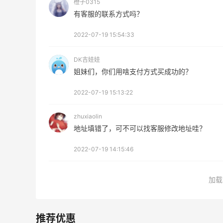
橙子0315
Biōkreativ
有客服的联系方式吗？
30%返利
54人获得返利
2022-07-19 15:54:33
Eileen Fisher
DK吉娃娃
最高2%返利
姐妹们，你们用啥支付方式买成功的？
5142人获得返利
2022-07-19 15:13:22
Matte Collection
zhuxiaolin
最高3%返利
地址填错了，可不可以找客服修改地址哇？
510人获得返利
2022-07-19 14:15:46
加载
面
淘宝买维达抽纸，给家里囤点货！