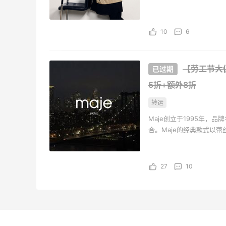
的生活态度。Maje女装
多样化且充满独立自信的
10
6
【劳工节大
5折+额外8折
转运
Maje创立于1995年，​品
合。Maje的经典款式以
国独特的巴黎风情；而各
的生活态度。Maje女装
多样化且充满独立自信的
27
10