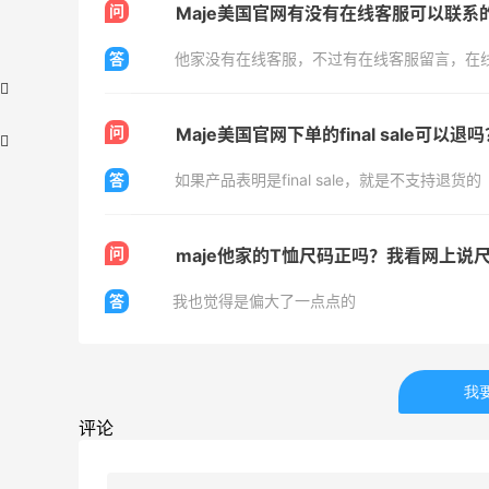
问
Maje美国官网有没有在线客服可以联系
答
问
Maje美国官网下单的final sale可以退
答
如果产品表明是final sale，就是不支持退货的
问
maje他家的T恤尺码正吗？我看网上说
【55专享】Bobbi Brown 美网：美妆礼
2天23小时
答
我也觉得是偏大了一点点的
遇！满$150立省$50
满赠正装橘子眼霜+精华唇蜜等好礼
Bobbi Brown
我
Bloomingdales：时尚热卖！入手珑骧、
1天17小时
评论
Tory Burch、拉夫劳伦等
每满$100返$25礼卡
Bloomingdales