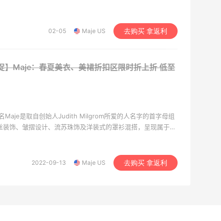
总是带着神秘浪漫、精致脱俗的波西米亚风格，相当能展现出女性
美感。
02-05
Maje US
去购买 拿返利
促】Maje：春夏美衣、美裙折扣区限时折上折
低至
牌名Maje是取自创始人Judith Milgrom所爱的人名字的首字母组
蕾丝装饰、皱摺设计、流苏珠饰及洋装式的罩衫混搭，呈现属于法
种天然素材的运用，丝绸、雪纺纱、纯棉与羊毛，则是传达自在
总是带着神秘浪漫、精致脱俗的波西米亚风格，相当能展现出女性
美感。
2022-09-13
Maje US
去购买 拿返利