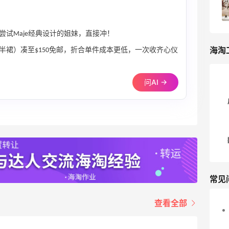
6
我爱写攻略
试Maje经典设计的姐妹，直接冲！
海淘
半裙）凑至$150免邮，折合单件成本更低，一次收齐心仪
问AI →
常见
查看全部