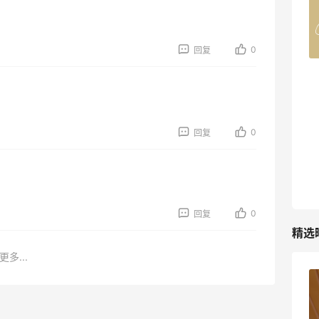
Belly Bandit
4%返利
42人获得返利
0
回复
TIMEBEAM (US)
最高10%返利
285人获得返利
0
回复
RFM Denim
6%返利
86人获得返利
0
回复
精选
更多...
苦巧咸酪碎银子 | 喜茶最夯的一杯️