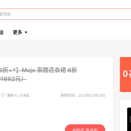
运
更多
6折+*】Maje 束腰连衣裙
6折
约1662元）
爆料人: 小米粒
更新时间：2022年07月19日
去购买 拿返利