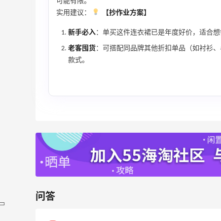
可能有限。
实用建议：
【抄作业方案】
新手必入
：单买这件连衣裙已是年度好价，适合想尝
老客囤货
：可搭配同品牌其他折扣单品（如衬衫、
款式。
问答