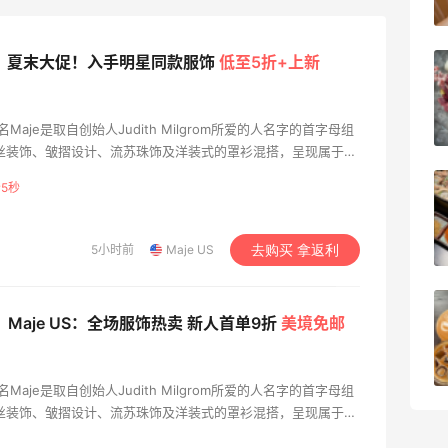
1
08月08日
US：夏末大促！入手明星同款服饰
低至5折+上新
深夜美食，打卡自贡小烧烤
牌名Maje是取自创始人Judith Milgrom所爱的人名字的首字母组
1
08月08日
蕾丝装饰、皱摺设计、流苏珠饰及洋装式的罩衫混搭，呈现属于法
种天然素材的运用，丝绸、雪纺纱、纯棉与羊毛，则是传达自在
分4秒
iHerb8月第一单！日常补给囤起来
总是带着神秘浪漫、精致脱俗的波西米亚风格，相当能展现出女性
美感。
1
5小时前
Maje US
去购买 拿返利
08月08日
京东买戴维贝拉连衣裙，融合中式风很好
Maje US：全场服饰热卖 新人首单9折
美境免邮
看！
1
08月08日
牌名Maje是取自创始人Judith Milgrom所爱的人名字的首字母组
蕾丝装饰、皱摺设计、流苏珠饰及洋装式的罩衫混搭，呈现属于法
种天然素材的运用，丝绸、雪纺纱、纯棉与羊毛，则是传达自在