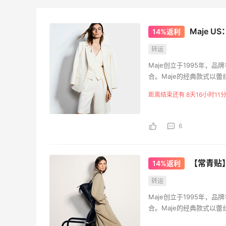
2
1
08月08日
Maje 
14%返利
闪购买李若桃酸奶，2杯很划算！！
转运
Maje创立于1995年，​品
1
1
08月08日
合。Maje的经典款式以
国独特的巴黎风情；而各
距离结束还有 8天16小时11
s
高端面霜欧米达钻石面霜购入
的生活态度。Maje女装
多样化且充满独立自信的
1
1
6
08月08日
美团买黄式壹品汇芋圆，好吃不贵！！
【常青贴】
14%返利
转运
1
1
08月08日
Maje创立于1995年，​品
合。Maje的经典款式以
国独特的巴黎风情；而各