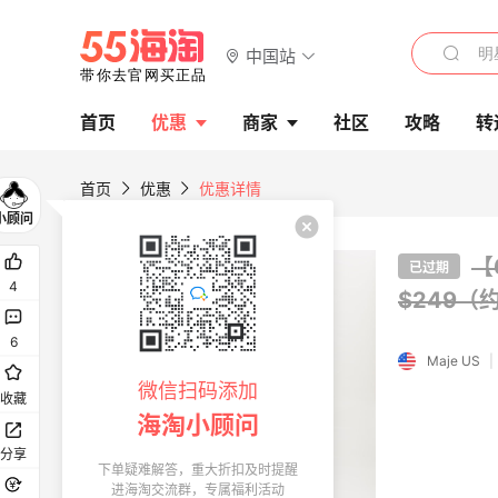
中国站
首页
优惠
商家
社区
攻略
转
首页
优惠
优惠详情
【
已过期
4
$249（
6
Maje US
|
微信扫码添加
收藏
海淘小顾问
分享
下单疑难解答，重大折扣及时提醒
进海淘交流群，专属福利活动