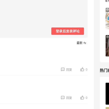
Mytheresa：折扣区时尚上新热卖 关注
9天11小时
TOTEME、ZIMMERMAN 等
享额外9折
Mytheresa
登录后发表评论
Macy's：Lancome 兰蔻美妆大促低至5折
12天20小时
满赠三重好礼
最新
低门槛入手7件套
Macy's
0
热门
回复
ERGO Baby
4%返利
0
回复
62人获得返利