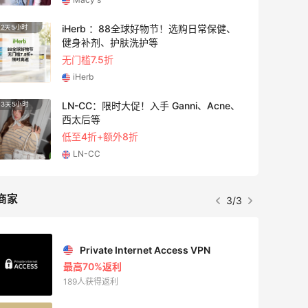
iHerb ：88全球好物节！选购日常保健、
2天5小时
4天17
健身补剂、护肤洗护等
无门槛7.5折
iHerb
LN-CC：限时大促！入手 Ganni、Acne、
3天5小时
5天20
西太后等
低至4折+额外8折
LN-CC
商家
3/3
Private Internet Access VPN
最高70%返利
189人获得返利