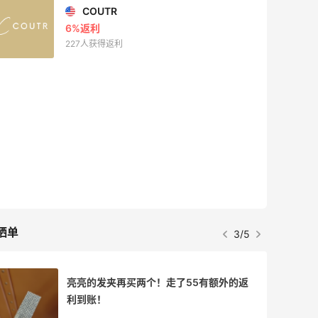
COUTR
6%返利
227人获得返利
晒单
3/5
亮亮的发夹再买两个！走了55有额外的返
利到账！