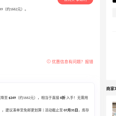
249（约1662元）。
商家
直降至
$249
（约1662元），相当于直接
6折
入手！无需用
maje美国官网海淘攻略，maje官网海淘
+），建议凑单至免邮更划算 | 活动截止至
07月31日
，库存
教程