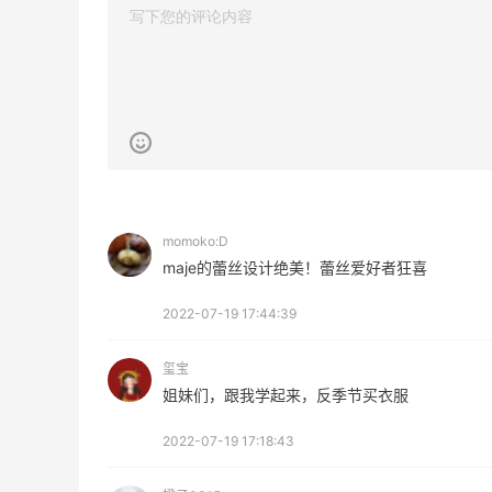
Columbia Sportswear：夏季大促！哥伦
4天17小时
比亚运动热卖
低至6折
Columbia Sportswear
、
Space NK UK：美妆护肤大促！入Lisa
5天20小时
Eldridge、Hourglass、伊索等
新人首单享8折
momoko:D
Space NK UK
maje的蕾丝设计绝美！蕾丝爱好者狂喜
2022-07-19 17:44:39
玺宝
姐妹们，跟我学起来，反季节买衣服
Mac Duggal
最高2%返利
2022-07-19 17:18:43
6076人成功下单