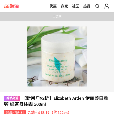
优惠
商家
社区
热品
带你去官网买正品
已过期
【新用户92折】Elizabeth Arden 伊丽莎白雅
首单高返
顿 绿茶身体霜 500ml
最高4%返利
7.3折 $18.19（约122元）