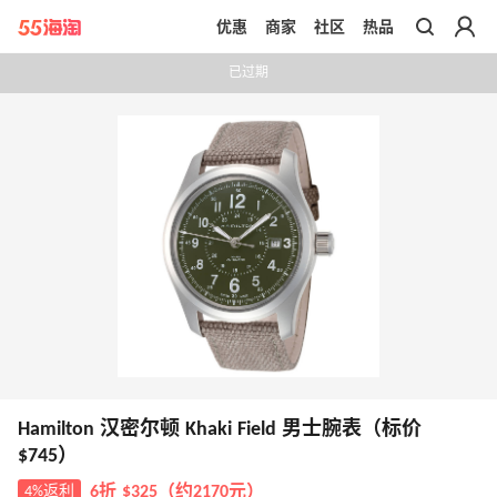
优惠
商家
社区
热品
带你去官网买正品
已过期
Hamilton 汉密尔顿 Khaki Field 男士腕表（标价
$745）
4%返利
6折 $325（约2170元）