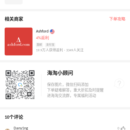
相关商家
下单攻略
Ashford
4%返利
直邮
支付宝
19.9万人获得返利 · 3349人关注
海淘小顾问
10个评论
Dany1ng
0