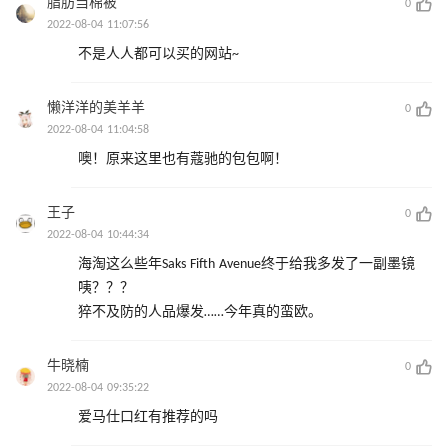
脂肪当棉被
0
2022-08-04 11:07:56
不是人人都可以买的网站~
懒洋洋的美羊羊
0
2022-08-04 11:04:58
噢！原来这里也有蔻驰的包包啊！
王子
0
2022-08-04 10:44:34
海淘这么些年Saks Fifth Avenue终于给我多发了一副墨镜
咦？？？
猝不及防的人品爆发……今年真的蛮欧。
牛晓楠
0
2022-08-04 09:35:22
爱马仕口红有推荐的吗