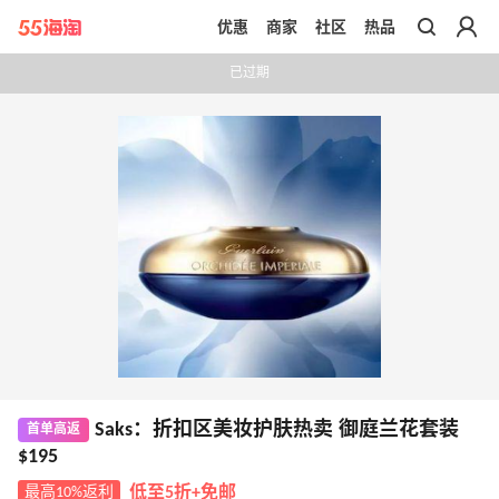
优惠
商家
社区
热品
带你去官网买正品
已过期
Saks：折扣区美妆护肤热卖 御庭兰花套装
首单高返
$195
最高10%返利
低至5折+免邮