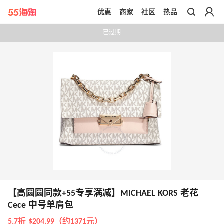
优惠
商家
社区
热品
带你去官网买正品
已过期
【高圆圆同款+55专享满减】MICHAEL KORS 老花
Cece 中号单肩包
5.7折 $204.99（约1371元）