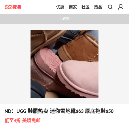
优惠
商家
社区
热品
带你去官网买正品
已过期
ND：UGG 鞋履热卖 迷你雪地靴$63 厚底拖鞋$50
低至4折 美境免邮