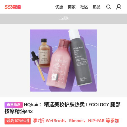
优惠
商家
社区
热品
带你去官网买正品
已过期
HQhair：精选美妆护肤热卖 LEGOLOGY 腿部
首单高返
按摩精油£43
最高10%返利
享7折 WetBrush、Rimmel、NIP+FAB 等参加