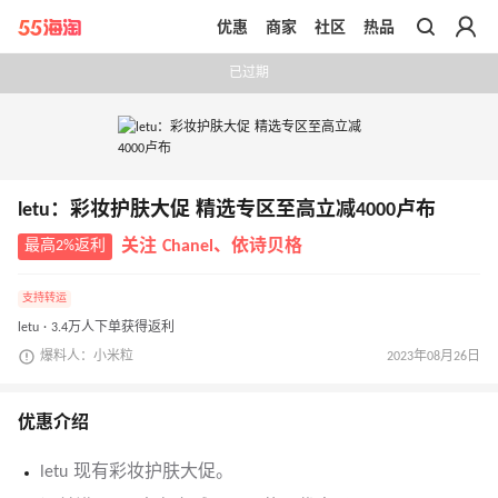
优惠
商家
社区
热品
带你去官网买正品
已过期
letu：彩妆护肤大促 精选专区至高立减4000卢布
最高2%返利
关注 Chanel、依诗贝格
支持转运
letu · 3.4万人下单获得返利
爆料人：小米粒
2023年08月26日
优惠介绍
letu 现有彩妆护肤大促。