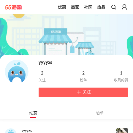
优惠
商家
社区
热品
带你去官网买正品
yyyyxs
2
2
1
关注
动态
晒单
yyyyxs