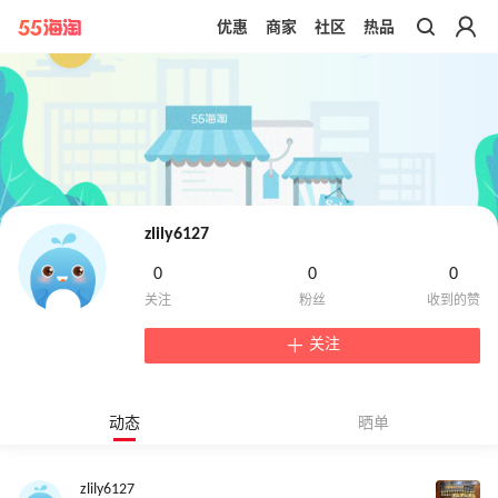
优惠
商家
社区
热品
带你去官网买正品
zlily6127
0
0
0
关注
动态
晒单
zlily6127