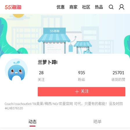
优惠
商家
社区
热品
带你去官网买正品
兰萝卜蹲i
28
935
25701
关注
Coach/coachoutlet/TB奥莱/梅西/ND/尼曼官网 可代，只要有的都能！没及时回
➕LH8376520
动态
晒单