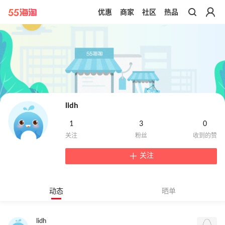
优惠
商家
社区
热品
带你去官网买正品
lidh
1
3
0
关注
动态
晒单
lidh