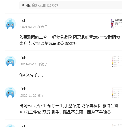
@lidh:
余5 vx:LIDH159357
lidh
2021-03-24 发布了
欧莱雅眼霜二合一 纪梵希散粉 阿玛尼红管205 **安耐晒90
毫升 苏安娜以梦为马淡香 50毫升
lidh
2021-03-24 评论了
Q香又有了。。
lidh
2020-11-20 赞了
出闲YSL Q香5个 预订一个月 整单走 或单卖私聊 雅诗兰黛
107刀三件套 现货 到手，赠品不美丽，因为下手晚🥺
lidh