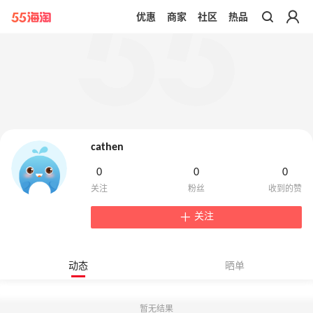
优惠
商家
社区
热品
带你去官网买正品
cathen
0
0
0
关注
动态
晒单
暂无结果