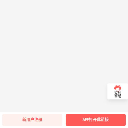
返利
客服
新用户注册
APP打开此链接