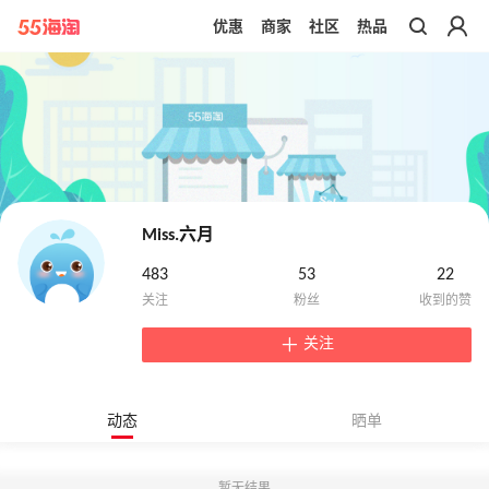
优惠
商家
社区
热品
带你去官网买正品
Miss.六月
483
53
22
关注
动态
晒单
暂无结果