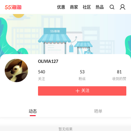
优惠
商家
社区
热品
带你去官网买正品
OLIVIA127
540
53
81
关注
动态
晒单
暂无结果