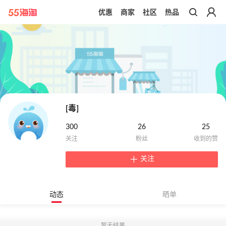
优惠
商家
社区
热品
带你去官网买正品
[毒]
300
26
25
关注
动态
晒单
暂无结果