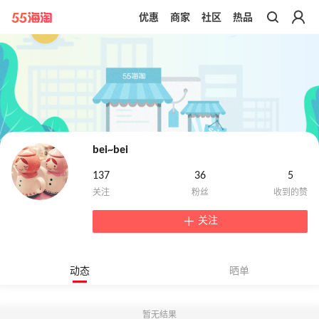
优惠
商家
社区
热品
带你去官网买正品
bei~bei
137
36
5
关注
动态
晒单
暂无结果